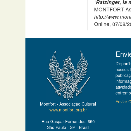
"
Ratzinger, la m
MONTFORT Asso
http://www.mont
Online, 07/08/
Envi
Disponi
nossos 
publicaç
informa
ativida
entremo
Enviar C
Montfort - Associação Cultural
www.montfort.org.br
Rua Gaspar Fernandes, 650
São Paulo - SP - Brasil