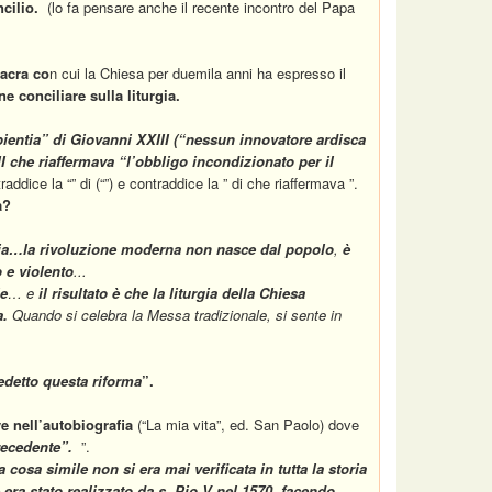
ncilio.
(lo fa pensare anche il recente incontro del Papa
sacra co
n cui la Chiesa per duemila anni ha espresso il
ne conciliare sulla liturgia.
ientia
” di
Giovanni XXIII
(“
nessun innovatore ardisca
I
che riaffermava
“l’obbligo incondizionato per il
traddice la “” di (“”) e contraddice la ” di che riaffermava ”.
a?
gia…
la rivoluzione moderna non nasce dal popolo
,
è
o e violento
...
le
… e
il risultato è che la liturgia della Chiesa
a.
Quando si celebra la Messa tradizionale, si sente in
nedetto questa riforma
”.
e nell’autobiografia
(“
La mia vita
”, ed. San Paolo) dove
precedente”.
”.
cosa simile non si era mai verificata in tutta la storia
 era stato realizzato da s. Pio V nel 1570, facendo