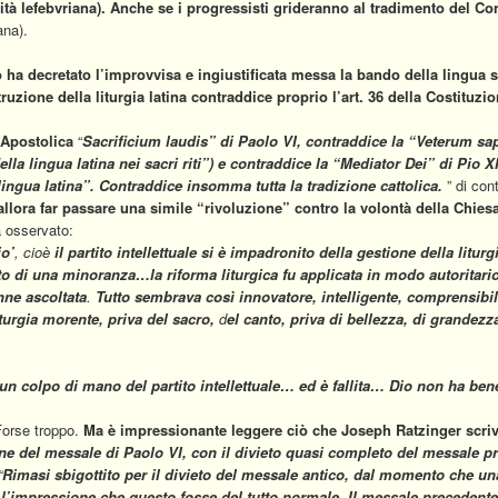
ità lefebvriana).
Anche se i progressisti grideranno al tradimento del Co
ana).
o ha decretato l’improvvisa e ingiustificata messa la bando della lingua 
truzione della liturgia latina contraddice proprio l’art. 36 della Costituzio
 Apostolica
“
Sacrificium laudis” di
Paolo VI,
contraddice la “
Veterum sap
lla lingua latina nei sacri riti
”) e contraddice la
“Mediator Dei
” di
Pio XI
lingua latina
”.
Contraddice insomma tutta la tradizione cattolica.
” di con
llora far passare una simile “rivoluzione” contro la volontà della Chies
 osservato:
io’
, cioè
il partito intellettuale si è impadronito della gestione della litur
ato di una minoranza…
la riforma liturgica fu applicata in modo autoritari
ne ascoltata
.
Tutto sembrava così innovatore, intelligente, comprensibi
turgia morente, priva del sacro,
d
el canto, priva di bellezza, di grandezz
u un colpo di mano del partito intellettuale… ed è fallita… Dio non ha be
Forse troppo.
Ma è impressionante leggere ciò che Joseph Ratzinger scriv
ne del messale di Paolo VI, con il divieto quasi completo del messale 
“
Rimasi sbigottito per il divieto del messale antico, dal momento che una 
e l’impressione che questo fosse del tutto normale. Il messale precedente