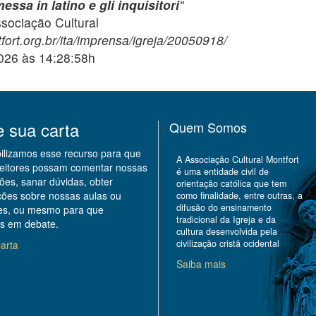
essa in latino e gli inquisitori
"
ciação Cultural
fort.org.br/ita/imprensa/igreja/20050918/
2026 às 14:28:58h
e sua carta
Quem Somos
bilizamos esse recurso para que
A Associação Cultural Montfort
leitores possam comentar nossas
é uma entidade civil de
ões, sanar dúvidas, obter
orientação católica que tem
ções sobre nossas aulas ou
como finalidade, entre outras, a
difusão do ensinamento
des, ou mesmo para que
tradicional da Igreja e da
s em debate.
cultura desenvolvida pela
civilização cristã ocidental
arta
Saiba mais