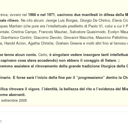
rsiva, ovvero nel
1966 e nel 1971
,
uscirono due manifesti in difesa della M
ale rilievo
. Ne cito alcuni: Jeorge Luis Borges, Giorgio De Chirico, Elena Cr
es Maritain (che pure era l’intellettuale prediletto di Paolo VI, colui a cui il
 Montale, Cristina Campo, Francois Mauriac, Salvatore Quasimodo, Evelyn Wau
Gianfranco Contini, Giacomo Devoto, Giovanni Macchia, Massimo Pallottino, 
, Harold Acton, Agatha Christie, Graham Greene e molti altri fino al famoso 
e tenne alcun conto.
Certo,
è singolare vedere insorgere tanti intellettual
 capivano cosa stava accadendo)
non ebbero il coraggio di fiatare.
)
emmo assistere al ritrovamento della grande tradizione liturgica della 
inario
.
E forse sarà l’inizio della fine per il “
progressismo
”
dentro la Ch
ifica ritrovare il vigore
,
l’identità, la bellezza del rito e l’evidenza del M
forme aberranti.
18 settembre 2005
: