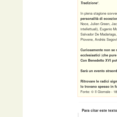
Tradizione
”.
In piena stagione sovve
personalità di eccezion
Noce, Julien Green, Jacqu
intellettuali), Eugenio
Salvador De Madariaga, 
Piovene, Andrés Segovia
Curiosamente non se n
ecclesiastici
(
che pure
Con Benedetto XVI potr
Sarà un evento straord
Ritrovare le radici sign
lo trovano spesso in 
Fonte: © Il Giornale - 
Para citar este texto