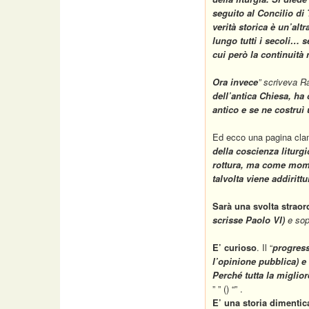
seguito al Concilio d
verità storica è un’alt
lungo tutti i secoli… 
cui però la continuità
Ora invece
”
scriveva Ra
dell’antica Chiesa, ha 
antico e se ne costruì 
Ed ecco una pagina cl
della coscienza liturgi
rottura
,
ma come mome
talvolta viene addiritt
Sarà una svolta straord
scrisse Paolo VI)
e sopr
E’ curioso
. Il “
progres
l’opinione pubblica
)
e
Perché tutta la miglio
” ” () “” .
E’ una storia dimenti