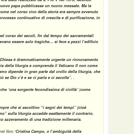
n nuovo papa pubblicasse un nuovo messale. Ma la
o, come nel corso vivo della storia era sempre avvenuto
rocesso continuativo di crescita e di purificazione, in
el corso dei secoli, fin dal tempo dei sacramentali
tevano essere solo tragiche… si fece a pezzi l’edificio
 Chiesa
è drammaticamente urgente un rinnovamento
ia della liturgia
e
comprenda il Vaticano II non come
amo dipende in gran parte dal crollo della liturgia
,
che
 se Dio c’è e se ci parla e ci ascolta
”
.
.
nche
“
una sorgente fecondissima di civiltà
” (
come
mpre che si ascoltino
“i segni dei tempi
” (
cioè
ano
”
sulla liturgia accadde
esattamente il contrario
.
fico azzeramento di una tradizione millenaria.
nel libro “
Cristina Campo, o l’ambiguità della