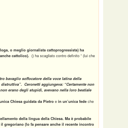
loga, o meglio giornalista cattoprogressista
) ha
eanche cattolico).
() ha scagliato contro definito ” (lui che
stro bavaglio soffocatore della voce latina della
distruttiva
”. Ceronetti aggiungeva:
“Certamente non
 non erano degli stupidi, avevano nella loro bestiale
un’unica Chiesa guidata da Pietro
e
in un’unica fede
che
.
tellamento della lingua della Chiesa.
Ma
è probabile
 il gregoriano (lo fa pensare anche il recente incontro