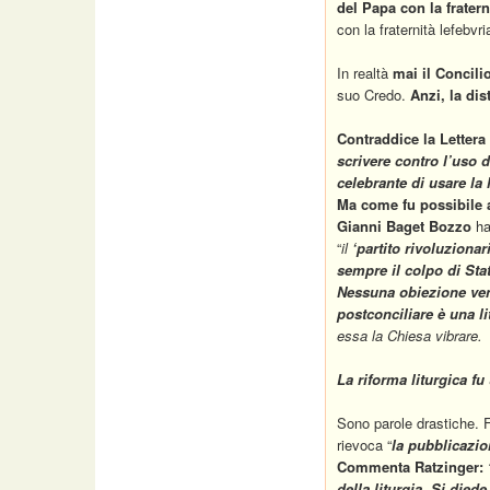
del Papa con la fratern
con la fraternità lefebvri
In realtà
mai il Concili
suo Credo.
Anzi,
la dis
Contraddice la Lettera
scrivere contro l’uso de
celebrante di usare la 
Ma come fu possibile a
Gianni Baget Bozzo
ha
“
il
‘partito rivoluzionar
sempre il colpo di St
Nessuna obiezione ven
postconciliare è una li
essa la Chiesa vibrare.
La riforma liturgica f
Sono parole drastiche. 
rievoca “
la pubblicazio
Commenta Ratzinger:
della liturgia. Si died