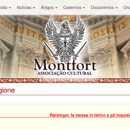
idia
Noticias
Artigos
Cadernos
Documentos
Or
gione
Ratzinger, la messa in latino e gli inquisi