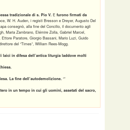
essa tradizionale di s. Pio V.
E
furono firmati da
oce, W. H. Auden, i registi Bresson e Dreyer, Augusto Del
 Papa consegnò, alla fine del Concilio, il documento agli
gh, Maria Zambrano, Elémire Zolla, Gabriel Marcel,
Ettore Paratore, Giorgio Bassani, Mario Luzi, Guido
direttore del “Times”, William Rees-Mogg.
i laici in difesa dell’antica liturgia laddove molti
Chiesa.
iesa. La fine dell’autodemolizione.
“”
istero in un tempo in cui gli uomini, assetati del sacro,