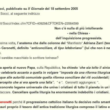
cci, pubblicato su
Il Giornale
del 18 settembre 2005
o Socci, al seguente indirizzo
ci.it/Socci/index.cfm?CFID=40929&CFTOKEN=23564599
Non c’è nulla di più intollerante
- nella Chiesa -
dell’inquisizione progressista.
esima volta
, l’anatema che dalle colonne del
“Manifesto”
Adriana Zarri (
teo
 Ceronetti,
definito
“anticonciliare, di tipo lefebvriano
” (lui che non è n
).
 si sarebbe macchiato lo scrittore torinese?
era aperta al nuovo Papa
, sulla Repubblica,
ha chiesto
“
che sia tolto il sini
e celebrarla accanto a quella in volgare
“imposta da una riforma liturgica 
ue alle autorità comuniste quella riforma conciliare dei riti occidentali;
rcepito che si era aperta una falla
”.
” e ”. Ceronetti aggiungeva: ”.
a il concreto legame universale che univa i cristiani di tutto il pianeta in 
ntaccare.
Cancellare quella liturgia ha enormemente indebolito i cristiani
eronetti
perché
il progressismo cattolico italiano fu decisivo nello sman
uri proprio il tesoro dell’antica tradizione liturgica compreso il latino e