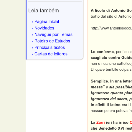
Leia também
Articolo di Antonio So
tratto dal sito di Antoni
Página inicial
Novidades
http://www.antoniosoc
Navegue por Temas
Roteiro de Estudos
Principais textos
Lo conferma
, per l’enn
Cartas de leitores
scagliato contro
Guido
non è neanche cattolico
Di quale terribile colpa
Semplice
.
In una lett
messa” e
sia possibil
ignorerete quanto piacq
ignoranza del sacro, pe
In effetti il latino er
nessun potere poteva i
La
Zarri
ieri ha irriso
C
che Benedetto XVI resta