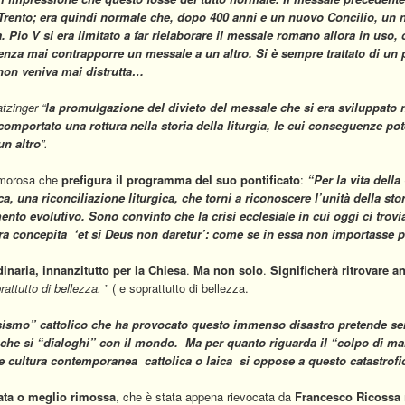
i Trento; era quindi normale che, dopo 400 anni e un nuovo Concilio, u
ra. Pio V si era limitato a far rielaborare il messale romano allora in us
senza mai contrapporre un messale a un altro. Si è sempre trattato di un p
 non veniva mai distrutta…
tzinger
“
la promulgazione del divieto del messale che si era sviluppato n
comportato una rottura nella storia della liturgia, le cui conseguenze po
un altro
”.
amorosa che
prefigura il programma del suo pontificato
:
“Per la vita della
ca
, una
riconciliazione
liturgica,
che torni a riconoscere l’unità della stor
nto evolutivo
.
Sono convinto che la crisi ecclesiale in cui oggi ci trovi
ura concepita
‘
et si Deus non daretur’: come se in essa non importasse più
inaria, innanzitutto per la Chiesa
.
Ma non solo
.
Significherà ritrovare a
attutto di bellezza.
” ( e soprattutto di bellezza.
sismo”
cattolico che ha provocato questo immenso disastro
pretende se
 che si “
dialoghi
” con il mondo.
Ma per quanto riguarda il
“
colpo di m
re cultura contemporanea ­ cattolica o laica ­ si oppose a questo catastro
cata o meglio rimossa
, che è stata appena rievocata da
Francesco Ricossa