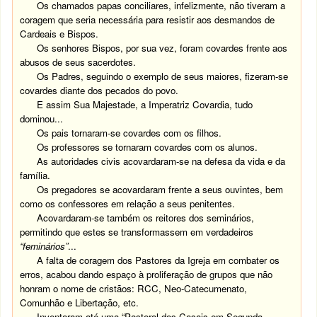
Os chamados papas conciliares, infelizmente, não tiveram a
coragem que seria necessária para resistir aos desmandos de
Cardeais e Bispos.
Os senhores Bispos, por sua vez, foram covardes frente aos
abusos de seus sacerdotes.
Os Padres, seguindo o exemplo de seus maiores, fizeram-se
covardes diante dos pecados do povo.
E assim Sua Majestade, a Imperatriz Covardia, tudo
dominou...
Os pais tornaram-se covardes com os filhos.
Os professores se tornaram covardes com os alunos.
As autoridades civis acovardaram-se na defesa da vida e da
família.
Os pregadores se acovardaram frente a seus ouvintes, bem
como os confessores em relação a seus penitentes.
Acovardaram-se também os reitores dos seminários,
permitindo que estes se transformassem em verdadeiros
“feminários”
...
A falta de coragem dos Pastores da Igreja em combater os
erros, acabou dando espaço à proliferação de grupos que não
honram o nome de cristãos: RCC, Neo-Catecumenato,
Comunhão e Libertação, etc.
Inventaram até uma “Pastoral dos Casais em Segunda