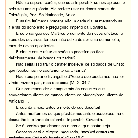
Não se espere, porém, que esta Imperatriz se nos apresente
pelo seu nome próprio. Ela prefere usar os doces nomes de
Tolerância, Paz, Solidariedade, Amor...
E assim inúmeros homens vão, a cada dia, aumentando as
fileiras do sonolento e preguiçoso Império da Covardia.
E se o sangue dos Mártires é semente de novos cristãos, o
sono dos covardes também não deixa de ser uma sementeira,
mas de novas apostasias...
E diante deste triste espetáculo poderíamos ficar,
deliciosamente, de braços cruzados?
Não seria isso trair o caráter indelével de soldados de Cristo
que recebemos no sacramento da Crisma?
Não seria pisar o Evangelho d’Aquele que proclamou não ter
vindo trazer a paz, mas a espada (Mt X, 34)?
Cumpre reacender o sangue cristão daqueles que
acovardaram diante do mundo, diante do Modernismo, diante do
Vaticano II.
E quanto a nós, antes a morte do que desertar!
Antes morrermos do que prostrar-nos ante o asqueroso trono
dessa tão infelizmente reinante, Imperatriz Covardia.
Se é preciso que desçamos à arena, que assim seja.
Conosco está a Virgem Imaculada,
“
terrível como um
exército em linha de batalha
”
(Cant VI,9).