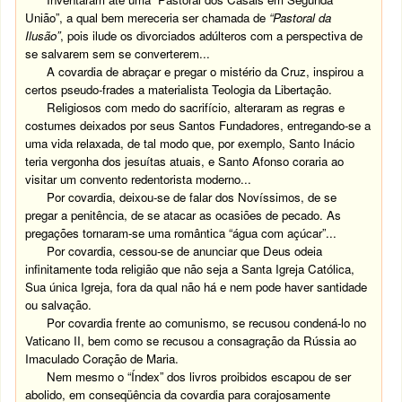
União”, a qual bem mereceria ser chamada de
“Pastoral da
Ilusão”
, pois ilude os divorciados adúlteros com a perspectiva de
se salvarem sem se converterem...
A covardia de abraçar e pregar o mistério da Cruz, inspirou a
certos pseudo-frades a materialista Teologia da Libertação.
Religiosos com medo do sacrifício, alteraram as regras e
costumes deixados por seus Santos Fundadores, entregando-se a
uma vida relaxada, de tal modo que, por exemplo, Santo Inácio
teria vergonha dos jesuítas atuais, e Santo Afonso coraria ao
visitar um convento redentorista moderno...
Por covardia, deixou-se de falar dos Novíssimos, de se
pregar a penitência, de se atacar as ocasiões de pecado. As
pregações tornaram-se uma romântica “água com açúcar”...
Por covardia, cessou-se de anunciar que Deus odeia
infinitamente toda religião que não seja a Santa Igreja Católica,
Sua única Igreja, fora da qual não há e nem pode haver santidade
ou salvação.
Por covardia frente ao comunismo, se recusou condená-lo no
Vaticano II, bem como se recusou a consagração da Rússia ao
Imaculado Coração de Maria.
Nem mesmo o “Índex” dos livros proibidos escapou de ser
abolido, em conseqüência da covardia para corajosamente