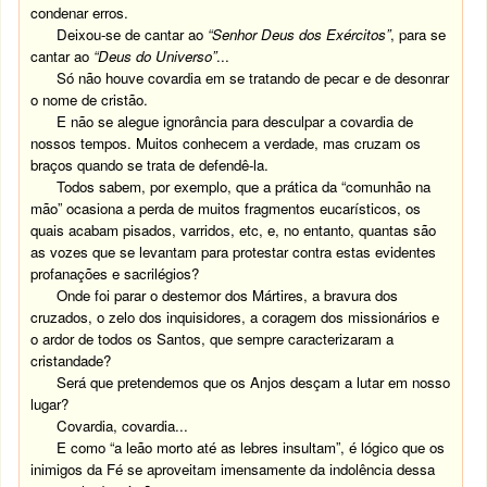
condenar erros.
Deixou-se de cantar ao
“Senhor Deus dos Exércitos”
, para se
cantar ao
“Deus do Universo”
...
Só não houve covardia em se tratando de pecar e de desonrar
o nome de cristão.
E não se alegue ignorância para desculpar a covardia de
nossos tempos. Muitos conhecem a verdade, mas cruzam os
braços quando se trata de defendê-la.
Todos sabem, por exemplo, que a prática da “comunhão na
mão” ocasiona a perda de muitos fragmentos eucarísticos, os
quais acabam pisados, varridos, etc, e, no entanto, quantas são
as vozes que se levantam para protestar contra estas evidentes
profanações e sacrilégios?
Onde foi parar o destemor dos Mártires, a bravura dos
cruzados, o zelo dos inquisidores, a coragem dos missionários e
o ardor de todos os Santos, que sempre caracterizaram a
cristandade?
Será que pretendemos que os Anjos desçam a lutar em nosso
lugar?
Covardia, covardia...
E como “a leão morto até as lebres insultam”, é lógico que os
inimigos da Fé se aproveitam imensamente da indolência dessa