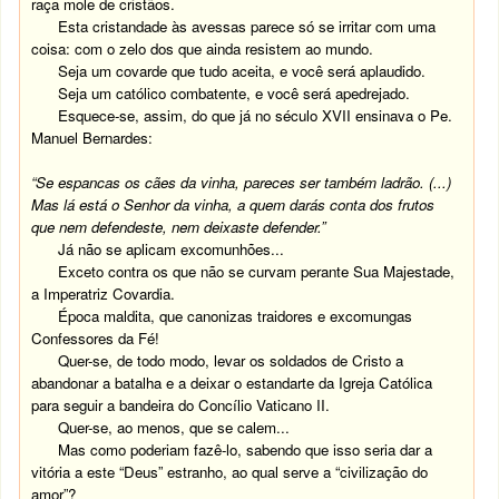
raça mole de cristãos.
Esta cristandade às avessas parece só se irritar com uma
coisa: com o zelo dos que ainda resistem ao mundo.
Seja um covarde que tudo aceita, e você será aplaudido.
Seja um católico combatente, e você será apedrejado.
Esquece-se, assim, do que já no século XVII ensinava o Pe.
Manuel Bernardes:
“Se espancas os cães da vinha, pareces ser também ladrão. (...)
Mas lá está o Senhor da vinha, a quem darás conta dos frutos
que nem defendeste, nem deixaste defender.”
Já não se aplicam excomunhões...
Exceto contra os que não se curvam perante Sua Majestade,
a Imperatriz Covardia.
Época maldita, que canonizas traidores e excomungas
Confessores da Fé!
Quer-se, de todo modo, levar os soldados de Cristo a
abandonar a batalha e a deixar o estandarte da Igreja Católica
para seguir a bandeira do Concílio Vaticano II.
Quer-se, ao menos, que se calem...
Mas como poderiam fazê-lo, sabendo que isso seria dar a
vitória a este “Deus” estranho, ao qual serve a “civilização do
amor”?