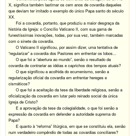
X, significa também lastimar os cem anos de covardia daqueles
que deviam ter imitado o exemplo do único Papa santo do século
XX.
Foi a covardia, portanto, que produziu a maior desgraça da
história da Igreja: o Concílio Vaticano II, com sua gama de
funestíssimas inovações, todas, por sua vez, também marcadas
com o sinete da covardia.
O Vaticano II significou, por assim dizer, uma tentativa de
“regularizar” a covardia dos Pastores em enfrentar os lobos...
O que foi a “abertura ao mundo”, senão o resultado da
covardia de contrariar as idéias e caprichos dos tempos atuais?
O que significou a acolhida do ecumenismo, senão a
regularização oficial da covardia em enfrentar hereges e
cismáticos?
O que foi a aceitação da tese da liberdade religiosa, senão a
oficialização da covardia em lutar pelo reinado social da única
Igreja de Cristo?
E a aprovação da tese da colegialidade, o que foi senão a
expressão da covardia em defender a autoridade suprema do
Papa?
E quanto à “reforma” litúrgica, em que se constituiu ela, senão
num verdadeiro compêndio de todas as covardias conciliares?