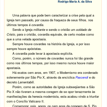
Rodrigo Maria A. da Silva
Uma palavra que pode bem caracterizar a crise pela qual a
Igreja tem passado, por causa da fraqueza de seus filhos
,
nos
últimos tempos é
covardia
.
Sendo a Igreja
militante
e sendo o cristão um
soldado de
Cristo
, para o cristão, covardia equivale, de certo modoe como
que a uma velada apostasia.
Sempre houve covardes na história da Igreja, e por isso
sempre houve apóstatas.
A covardia pode levar à apostasia explícita.
Como, porém, o número de covardes nunca foi tão grande
como nos últimos tempos, por isso mesmo nunca houve maior
apostasia.
Há exatos cem anos, em 1907, o Modernismo era condenado
solenemente por São Pio X, através da encíclica
Pascendi
e do
decreto
Lamentabili
.
Porém, como as autoridades da Igreja subseqüentes a São
Pio X não tiveram a mesma coragem de se opor tenazmente às
manifestações da heresia modernista, esta acabou vindo a triunfar
com o Concílio Vaticano II.
Comemorar, pois, agora, os cem anos da coragem de S. Pio