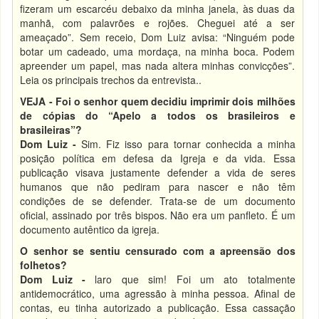
fizeram um escarcéu debaixo da minha janela, às duas da
manhã, com palavrões e rojões. Cheguei até a ser
ameaçado”. Sem receio, Dom Luiz avisa: “Ninguém pode
botar um cadeado, uma mordaça, na minha boca. Podem
apreender um papel, mas nada altera minhas convicções”.
Leia os principais trechos da entrevista..
VEJA - Foi o senhor quem decidiu imprimir dois milhões
de cópias do “Apelo a todos os brasileiros e
brasileiras”?
Dom Luiz -
Sim. Fiz isso para tornar conhecida a minha
posição política em defesa da Igreja e da vida. Essa
publicação visava justamente defender a vida de seres
humanos que não pediram para nascer e não têm
condições de se defender. Trata-se de um documento
oficial, assinado por três bispos. Não era um panfleto. É um
documento autêntico da igreja.
O senhor se sentiu censurado com a apreensão dos
folhetos?
Dom Luiz -
laro que sim! Foi um ato totalmente
antidemocrático, uma agressão à minha pessoa. Afinal de
contas, eu tinha autorizado a publicação. Essa cassação