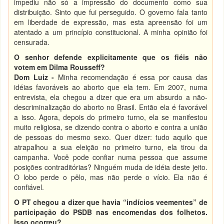
impediu não só a impressão do documento como sua
distribuição. Sinto que fui perseguido. O governo fala tanto
em liberdade de expressão, mas esta apreensão foi um
atentado a um princípio constitucional. A minha opinião foi
censurada.
O senhor defende explicitamente que os fiéis não
votem em Dilma Rousseff?
Dom Luiz -
Minha recomendação é essa por causa das
idéias favoráveis ao aborto que ela tem. Em 2007, numa
entrevista, ela chegou a dizer que era um absurdo a não-
descriminalização do aborto no Brasil. Então ela é favorável
a isso. Agora, depois do primeiro turno, ela se manifestou
muito religiosa, se dizendo contra o aborto e contra a união
de pessoas do mesmo sexo. Quer dizer: tudo aquilo que
atrapalhou a sua eleição no primeiro turno, ela tirou da
campanha. Você pode confiar numa pessoa que assume
posições contraditórias? Ninguém muda de idéia deste jeito.
O lobo perde o pêlo, mas não perde o vício. Ela não é
confiável.
O PT chegou a dizer que havia “indícios veementes” de
participação do PSDB nas encomendas dos folhetos.
Isso ocorreu?