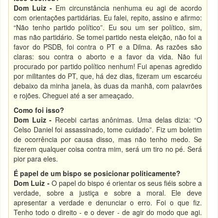
Dom Luiz -
Em circunstância nenhuma eu agi de acordo
com orientações partidárias. Eu falei, repito, assino e afirmo:
“Não tenho partido político”. Eu sou um ser político, sim,
mas não partidário. Se tomei partido nesta eleição, não foi a
favor do PSDB, foi contra o PT e a Dilma. As razões são
claras: sou contra o aborto e a favor da vida. Não fui
procurado por partido político nenhum! Fui apenas agredido
por militantes do PT, que, há dez dias, fizeram um escarcéu
debaixo da minha janela, às duas da manhã, com palavrões
e rojões. Cheguei até a ser ameaçado.
Como foi isso?
Dom Luiz -
Recebi cartas anônimas. Uma delas dizia: “O
Celso Daniel foi assassinado, tome cuidado”. Fiz um boletim
de ocorrência por causa disso, mas não tenho medo. Se
fizerem qualquer coisa contra mim, será um tiro no pé. Será
pior para eles.
É papel de um bispo se posicionar politicamente?
Dom Luiz -
O papel do bispo é orientar os seus fiéis sobre a
verdade, sobre a justiça e sobre a moral. Ele deve
apresentar a verdade e denunciar o erro. Foi o que fiz.
Tenho todo o direito - e o dever - de agir do modo que agi.