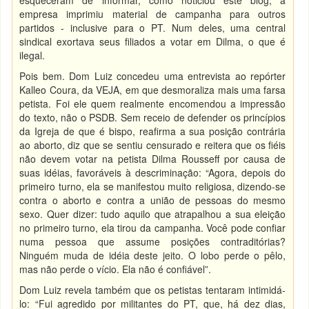
esqueceram de informar, como noticiou este blog, a
empresa imprimiu material de campanha para outros
partidos - inclusive para o PT. Num deles, uma central
sindical exortava seus filiados a votar em Dilma, o que é
ilegal.
Pois bem. Dom Luiz concedeu uma entrevista ao repórter
Kalleo Coura, da VEJA, em que desmoraliza mais uma farsa
petista. Foi ele quem realmente encomendou a impressão
do texto, não o PSDB. Sem receio de defender os princípios
da Igreja de que é bispo, reafirma a sua posição contrária
ao aborto, diz que se sentiu censurado e reitera que os fiéis
não devem votar na petista Dilma Rousseff por causa de
suas idéias, favoráveis à descriminação: “Agora, depois do
primeiro turno, ela se manifestou muito religiosa, dizendo-se
contra o aborto e contra a união de pessoas do mesmo
sexo. Quer dizer: tudo aquilo que atrapalhou a sua eleição
no primeiro turno, ela tirou da campanha. Você pode confiar
numa pessoa que assume posições contraditórias?
Ninguém muda de idéia deste jeito. O lobo perde o pêlo,
mas não perde o vício. Ela não é confiável”.
Dom Luiz revela também que os petistas tentaram intimidá-
lo: “Fui agredido por militantes do PT, que, há dez dias,