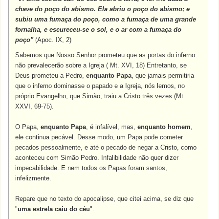
chave do poço do abismo. Ela abriu o poço do abismo; e
subiu uma fumaça do poço, como a fumaça de uma grande
fornalha, e escureceu-se o sol, e o ar com a fumaça do
poço"
(Apoc. IX, 2)
Sabemos que Nosso Senhor prometeu que as portas do inferno
não prevalecerão sobre a Igreja ( Mt. XVI, 18) Entretanto, se
Deus prometeu a Pedro,
enquanto Papa
, que jamais permitiria
que o inferno dominasse o papado e a Igreja, nós lemos, no
próprio Evangelho, que Simão, traiu a Cristo três vezes (Mt.
XXVI, 69-75).
O Papa,
enquanto Papa
, é infalível, mas,
enquanto homem
,
ele continua pecável. Desse modo, um Papa pode cometer
pecados pessoalmente, e até o pecado de negar a Cristo, como
aconteceu com Simão Pedro. Infalibilidade não quer dizer
impecabilidade. E nem todos os Papas foram santos,
infelizmente.
Repare que no texto do apocalipse, que citei acima, se diz que
"
uma estrela caiu do céu
".