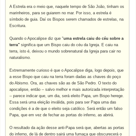
A Estrela era o meio que, naquele tempo de São João, tinham os
marinheiros, para se guiarem no mar. Por isso, a estrela é
símbolo de guia. Daí os Bispos serem chamados de estrelas, na
Escritura.
Quando o Apocalipse diz que "
uma estrela caiu do céu sobre a
terra"
significa que um Bispo caiu do céu da Igreja. E caiu na
terra, isto é, deixou o mundo sobrenatural da Igreja para cair no
naturalismo.
Extremamente curioso é que o Apocalipse diga, logo depois, que
a esse Bispo que caiu na terra foram dadas as chaves do poço
do Abismo. Ora, as chaves são as de São Pedro. O texto do
apocalipse, então -- salvo melhor e mais autorizada interpretação
-- parece indicar que, um dia, será eleito Papa, um Bispo herege.
Essa será uma eleição inválida, pois para ser Papa uma das
condições é a de que o eleito seja católico. Será então um falso
Papa, que em vez de fechar as portas do inferno, as abrirá.
O resultado da ação desse anti-Papa será que, abertas as portas
do inferno, de lá de dentro sairá uma fumaça que obscurecerá o