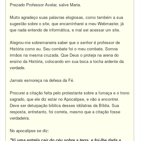
Prezado Professor Avelar, salve Maria.
Muito agradeço suas palavras elogiosas, como também a sua
sugestão sobre o site, que encaminharei a meu Webmaster, já
que nada entendo de informática, e mal sei acessar um site.
Alegrou-me sobremaneira saber que o senhor é professor de
História como eu. Seu combate foi o meu combate. Somos
irmãos na mesma cruzada. Que Deus o proteja na arena do
ensino da História, colocando em sua boca a tocha ardente da
verdade.
Jamais esmoreça na defesa da Fé.
Procurei a citação feita pelo protestante sobre a fumaça e o trono
sagrado, que ele diz estar no Apocalipse, e não a encontrei.
Deve ser deturpação bíblica desses idólatras da Bíblia. Sua
resposta, entretanto, foi correta, mesmo que a citação fosse
verdadeira.
No apocalipse se diz:
"
Vi uma estrela cair do céu sobre a terra, e foi-lhe dada a