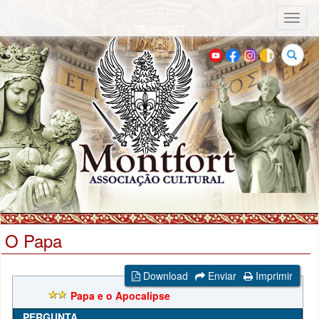
Toggl
naviga
Buscar
O Papa
Download
Enviar
Imprimir
Papa e o Apocalipse
PERGUNTA