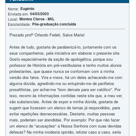
Eugênio
Nome:
04/03/2003
Enviada em:
Montes Claros - MG,
Local:
Pós-graduação concluída
Escolaridade:
Prezado profº Orlando Fedeli, Salve Maria!
Antes de tudo, gostaria de parabenizá-lo, juntamente com os
seus companheiros, pela iniciativa em elaborar o presente site.
Gosto especialmente da seção de apologética, porque sou
professor de História em pré-vestibulares e tenho muitos alunos
protestantes, que quase nunca se conformam com a minha
versão dos fatos. Vira e mexe, há um deles achacando-me com
alguma dúvida, agredindo-me ou entupindo-me de panfletos
proselitistas, por achar-me "bom demais para ser católico". Por
isso, recorro às informações contidas neste site que, a meu ver,
são substanciais. Antes de expor a minha dúvida, gostaria de
sugerir que fizessem um elenco de temas já respondidos, para
evitar repetições desnecessárias. Destarte, muitas pessoas
mais, poderiam ser atendidas. Por exemplo: Por que não fazer
um elenco de "acusações" a Nossa Senhora com suas devidas
defesas? Na minha modesta opinião, refutar caso a caso, seria