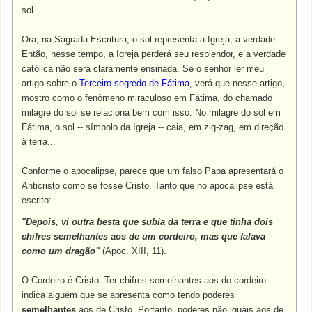
sol.
Ora, na Sagrada Escritura, o sol representa a Igreja, a verdade.
Então, nesse tempo, a Igreja perderá seu resplendor, e a verdade
católica não será claramente ensinada. Se o senhor ler meu
artigo sobre o
Terceiro segredo de Fátima
, verá que nesse artigo,
mostro como o fenômeno miraculoso em Fátima, do chamado
milagre do sol se relaciona bem com isso. No milagre do sol em
Fátima, o sol -- símbolo da Igreja -- caia, em zig-zag, em direção
à terra...
Conforme o apocalipse, parece que um falso Papa apresentará o
Anticristo como se fosse Cristo. Tanto que no apocalipse está
escrito:
"Depois, vi outra besta que subia da terra e que tinha dois
chifres semelhantes aos de um cordeiro, mas que falava
como um dragão"
(Apoc. XIII, 11).
O Cordeiro é Cristo. Ter chifres semelhantes aos do cordeiro
indica alguém que se apresenta como tendo poderes
semelhantes
aos de Cristo. Portanto, poderes não iguais aos de