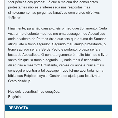
"dar pérolas aos porcos", já que a maioria dos consulentes
protestantes não está interessada nas respostas mas
simplesmente nas perguntas fanáticas com claros objetivos
"bélicos".
Finalmente, para não cansá-lo, eis o meu questionamento: Certa
vez, um protestante mostrou-me uma passagem do Apocalipse
onde o vidente de Patmos dizia que "eis que o fumo de Satanás
atingiu até o trono sagrado". Segundo meu amigo protestante, o
trono sagrado seria a Sé de Pedro e portanto, o papa seria a
besta do Apocalipse. O contra-argumento é muito fácil: se o livro
santo diz que "o trono é sagrado...", nada mais é necessário
dizer, não é mesmo? Entretanto, vão-se os anos e nunca mais
consegui encontrar a tal passagem que foi-me apontada numa
bíblia das Edições Loyola. Gostaria de ajuda para localizá-la.
Grato desde já!
Nos dois sacratíssimos corações,
Eugênio
RESPOSTA