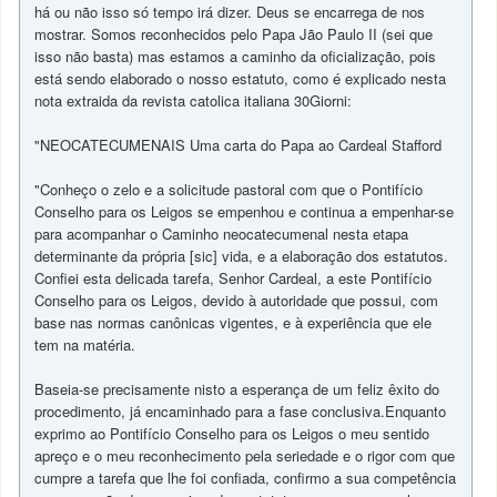
há ou não isso só tempo irá dizer. Deus se encarrega de nos
mostrar. Somos reconhecidos pelo Papa Jão Paulo II (sei que
isso não basta) mas estamos a caminho da oficialização, pois
está sendo elaborado o nosso estatuto, como é explicado nesta
nota extraida da revista catolica italiana 30Giorni:
"NEOCATECUMENAIS Uma carta do Papa ao Cardeal Stafford
"Conheço o zelo e a solicitude pastoral com que o Pontifício
Conselho para os Leigos se empenhou e continua a empenhar-se
para acompanhar o Caminho neocatecumenal nesta etapa
determinante da própria [sic] vida, e a elaboração dos estatutos.
Confiei esta delicada tarefa, Senhor Cardeal, a este Pontifício
Conselho para os Leigos, devido à autoridade que possui, com
base nas normas canônicas vigentes, e à experiência que ele
tem na matéria.
Baseia-se precisamente nisto a esperança de um feliz êxito do
procedimento, já encaminhado para a fase conclusiva.Enquanto
exprimo ao Pontifício Conselho para os Leigos o meu sentido
apreço e o meu reconhecimento pela seriedade e o rigor com que
cumpre a tarefa que lhe foi confiada, confirmo a sua competência