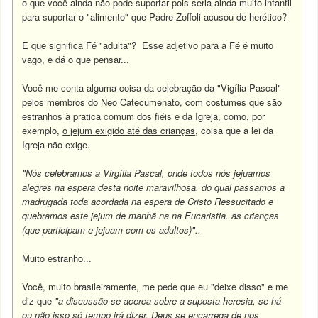
o que você ainda não pode suportar pois seria ainda muito infantil
para suportar o "alimento" que Padre Zoffoli acusou de herético?
E que significa Fé "adulta"? Esse adjetivo para a Fé é muito
vago, e dá o que pensar...
Você me conta alguma coisa da celebração da "Vigília Pascal"
pelos membros do Neo Catecumenato, com costumes que são
estranhos à pratica comum dos fiéis e da Igreja, como, por
exemplo,
o jejum exigido até das crianças
, coisa que a lei da
Igreja não exige.
"Nós celebramos a Virgília Pascal, onde todos nós jejuamos
alegres na espera desta noite maravilhosa, do qual passamos a
madrugada toda acordada na espera de Cristo Ressucitado e
quebramos este jejum de manhã na na Eucaristia. as crianças
(que participam e jejuam com os adultos)"..
Muito estranho...
Você, muito brasileiramente, me pede que eu "deixe disso" e me
diz que
"a discussão se acerca sobre a suposta heresia, se há
ou não isso só tempo irá dizer. Deus se encarrega de nos