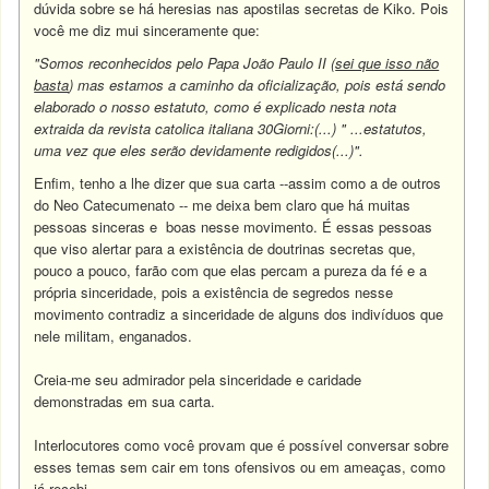
dúvida sobre se há heresias nas apostilas secretas de Kiko. Pois
você me diz mui sinceramente que:
"Somos reconhecidos pelo Papa João Paulo II (
sei que isso não
basta
) mas estamos a caminho da oficialização, pois está sendo
elaborado o nosso estatuto, como é explicado nesta nota
extraida da revista catolica italiana 30Giorni:(...) " ...estatutos,
uma vez que eles serão devidamente redigidos(...)".
Enfim, tenho a lhe dizer que sua carta --assim como a de outros
do Neo Catecumenato -- me deixa bem claro que há muitas
pessoas sinceras e boas nesse movimento. É essas pessoas
que viso alertar para a existência de doutrinas secretas que,
pouco a pouco, farão com que elas percam a pureza da fé e a
própria sinceridade, pois a existência de segredos nesse
movimento contradiz a sinceridade de alguns dos indivíduos que
nele militam, enganados.
Creia-me seu admirador pela sinceridade e caridade
demonstradas em sua carta.
Interlocutores como você provam que é possível conversar sobre
esses temas sem cair em tons ofensivos ou em ameaças, como
já recebi.