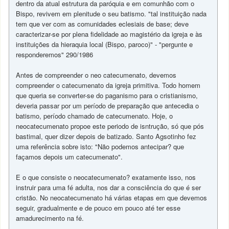
dentro da atual estrutura da paróquia e em comunhão com o
Bispo, revivem em plenitude o seu batismo. "tal instituição nada
tem que ver com as comunidades eclesiais de base; deve
caracterizar-se por plena fidelidade ao magistério da igreja e às
instituições da hieraquia local (Bispo, paroco)" - "pergunte e
responderemos" 290/1986
Antes de compreender o neo catecumenato, devemos
compreender o catecumenato da igreja primitiva. Todo homem
que queria se converter-se do paganismo para o cristianismo,
deveria passar por um período de preparação que antecedia o
batismo, período chamado de catecumenato. Hoje, o
neocatecumenato propoe este periodo de isntrução, só que pós
bastimal, quer dizer depois de batizado. Santo Agsotinho fez
uma referência sobre isto: "Não podemos antecipar? que
façamos depois um catecumenato".
E o que consiste o neocatecumenato? exatamente isso, nos
instruir para uma fé adulta, nos dar a consciência do que é ser
cristão. No neocatecumenato há várias etapas em que devemos
seguir, gradualmente e de pouco em pouco até ter esse
amadurecimento na fé.