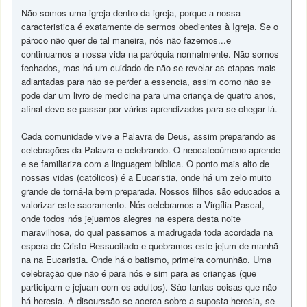
Não somos uma igreja dentro da igreja, porque a nossa
caracteristica é exatamente de sermos obedientes à Igreja. Se o
pároco não quer de tal maneira, nós não fazemos...e
continuamos a nossa vida na paróquia normalmente. Não somos
fechados, mas há um cuidado de não se revelar as etapas mais
adiantadas para não se perder a essencia, assim como não se
pode dar um livro de medicina para uma criança de quatro anos,
afinal deve se passar por vários aprendizados para se chegar lá.
Cada comunidade vive a Palavra de Deus, assim preparando as
celebrações da Palavra e celebrando. O neocatecúmeno aprende
e se familiariza com a linguagem bíblica. O ponto mais alto de
nossas vidas (católicos) é a Eucaristia, onde há um zelo muito
grande de torná-la bem preparada. Nossos filhos são educados a
valorizar este sacramento. Nós celebramos a Virgília Pascal,
onde todos nós jejuamos alegres na espera desta noite
maravilhosa, do qual passamos a madrugada toda acordada na
espera de Cristo Ressucitado e quebramos este jejum de manhã
na na Eucaristia. Onde há o batismo, primeira comunhão. Uma
celebração que não é para nós e sim para as crianças (que
participam e jejuam com os adultos). Sào tantas coisas que não
há heresia. A discurssão se acerca sobre a suposta heresia, se