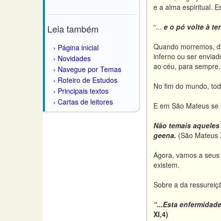
e a alma espiritual.
“
...
e o pó volte à te
Leia também
Quando morremos, dá
Página inicial
inferno ou ser enviad
Novidades
ao céu, para sempre.
Navegue por Temas
Roteiro de Estudos
No fim do mundo, tod
Principais textos
Cartas de leitores
E em São Mateus se 
Não temais aqueles
geena.
(São Mateus 
Agora, vamos a seus 
existem.
Sobre a da ressureiçã
“.
..
Esta enfermidade 
XI,4)