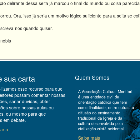
ção delirante dessa seita já marcou o final do mundo ou coisa pareci
reu. Ora, isso já seria um motivo lógico suficiente para a seita se exti
Escreva-nos quando quiser.
 nobis
e sua carta
Quem Somos
bilizamos esse recurso para que
A Associação Cultural Montfort
leitores possam comentar nossas
é uma entidade civil de
ões, sanar dúvidas, obter
orientação católica que tem
ções sobre nossas aulas ou
como finalidade, entre outras, a
difusão do ensinamento
des, ou mesmo para que
tradicional da Igreja e da
s em debate.
cultura desenvolvida pela
civilização cristã ocidental
arta
Saiba mais