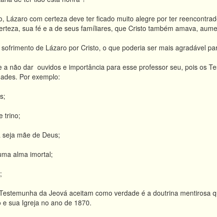
, Lázaro com certeza deve ter ficado muito alegre por ter reencontra
certeza, sua fé e a de seus famíliares, que Cristo também amava, aum
 sofrimento de Lázaro por Cristo, o que poderia ser mais agradável
e a não dar ouvidos e importância para esse professor seu, pois os T
dades. Por exemplo:
s;
 trino;
 seja mãe de Deus;
uma alma imortal;
;
 Testemunha da Jeová aceitam como verdade é a doutrina mentirosa qu
o e sua Igreja no ano de 1870.