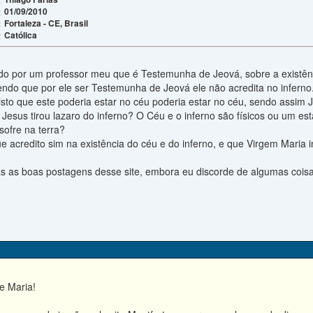
01/09/2010
:
Fortaleza - CE, Brasil
:
Católica
:
do por um professor meu que é Testemunha de Jeová, sobre a existênci
endo que por ele ser Testemunha de Jeová ele não acredita no inferno.
visto que este poderia estar no céu poderia estar no céu, sendo assim
, Jesus tirou lazaro do inferno? O Céu e o inferno são físicos ou um e
sofre na terra?
e acredito sim na existência do céu e do inferno, e que Virgem Maria 
as as boas postagens desse site, embora eu discorde de algumas cois
e Maria!