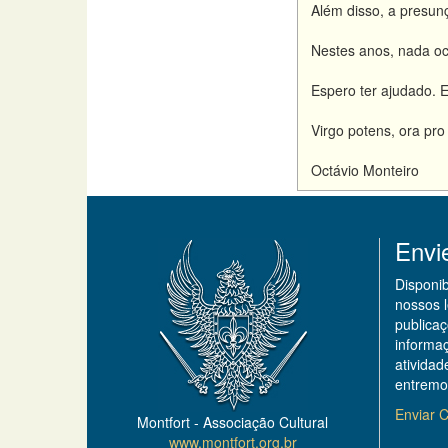
Além disso, a presun
Nestes anos, nada ocor
Espero ter ajudado. 
Virgo potens, ora pro
Octávio Monteiro
Envi
Disponi
nossos 
publicaç
informa
ativida
entremo
Enviar C
Montfort - Associação Cultural
www.montfort.org.br