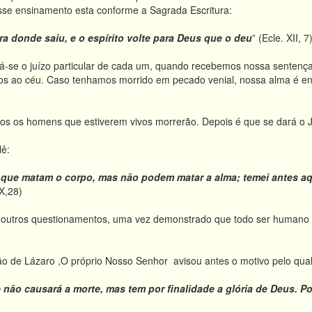
 Esse ensinamento esta conforme a Sagrada Escritura:
rra donde saiu, e o espírito volte para Deus que o deu
” (Ecle. XII, 7)
-se o juízo particular de cada um, quando recebemos nossa sentença
os ao céu. Caso tenhamos morrido em pecado venial, nossa alma é envia
os os homens que estiverem vivos morrerão. Depois é que se dará o 
lê:
 que matam o corpo, mas não podem matar a alma; temei antes
a
X,28)
outros questionamentos, uma vez demonstrado que todo ser humano po
o de Lázaro ,O próprio Nosso Senhor avisou antes o motivo pelo qual e
não causará a morte, mas tem por finalidade a glória de Deus. Por