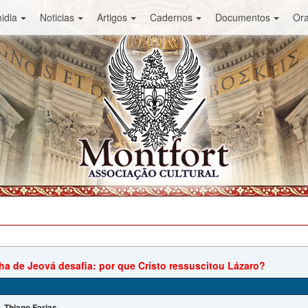
idia
Noticias
Artigos
Cadernos
Documentos
Or
a de Jeová desafia: por que Cristo ressuscitou Lázaro?
Thiago Farias
: