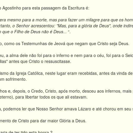
o Agostinho para esta passagem da Escritura é:
era mesmo para a morte, mas para fazer um milagre para que os home
rtanto, o Senhor acrescentou: "Mas, para a glória de Deus", onde in
 que o Filho de Deus não é Deus...
“
.
o, como os Testemunhas de Jeová que negam que Cristo seja Deus.
 a alma dele não foi para o inferno e nem para o céu, foi para o Sei
dias" antes que Cristo o ressuscitasse.
smo da Igreja Católica, neste lugar eram recebidas, antes da vinda de
m sofrimento.
os e, depois, o Credo, Cristo, após morto, desceu aos infernos, mais 
 eterno), para libertar todos os que ali estavam.
a, podemos ler que Nosso Senhor amava Lázaro e até chorou em seu 
umento de Cristo para dar maior Glória a Deus.
ia de ter tido esta honra ?