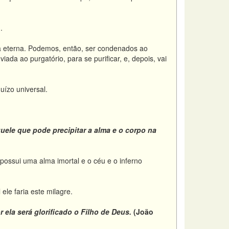
.
 eterna. Podemos, então, ser condenados ao
da ao purgatório, para se purificar, e, depois, vai
Juízo universal.
quele
que pode precipitar a alma e o corpo na
ssui uma alma imortal e o céu e o inferno
le faria este milagre.
 ela será glorificado o Filho de Deus.
(João