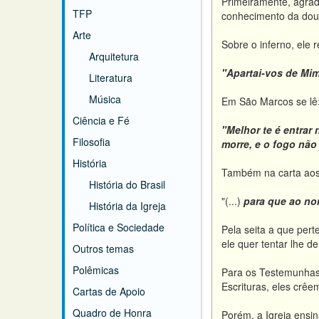
Primeiramente, agrad
TFP
conhecimento da doutr
Arte
Sobre o inferno, ele 
Arquitetura
"Apartai-vos de Mim
Literatura
Música
Em São Marcos se lê
Ciência e Fé
"Melhor te é entrar
Filosofia
morre, e o fogo nã
História
Também na carta aos
História do Brasil
"(...)
para que ao nom
História da Igreja
Política e Sociedade
Pela seita a que per
ele quer tentar lhe 
Outros temas
Polêmicas
Para os Testemunhas 
Escrituras, eles crê
Cartas de Apoio
Quadro de Honra
Porém, a Igreja ensin