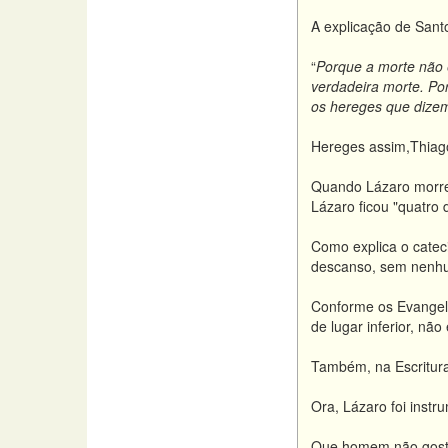
A explicação de Sant
“
Porque a morte não 
verdadeira morte. Po
os hereges que dizem
Hereges assim,Thiag
Quando Lázaro morreu,
Lázaro ficou "quatro 
Como explica o cateci
descanso, sem nenhu
Conforme os Evangelh
de lugar inferior, não
Também, na Escritur
Ora, Lázaro foi instr
Que homem não gostar