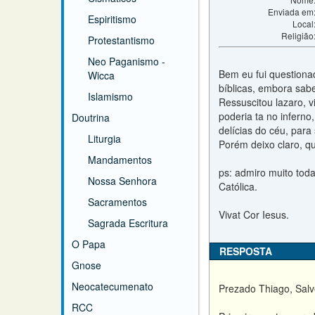
Enviada em
Espiritismo
Local
Religião
Protestantismo
Neo Paganismo -
Bem eu fui questiona
Wicca
bíblicas, embora sab
Islamismo
Ressuscitou lazaro, 
poderia ta no inferno
Doutrina
delícias do céu, para 
Liturgia
Porém deixo claro, qu
Mandamentos
ps: admiro muito tod
Nossa Senhora
Católica.
Sacramentos
Vivat Cor Iesus.
Sagrada Escritura
O Papa
RESPOSTA
Gnose
Neocatecumenato
Prezado Thiago, Salv
RCC