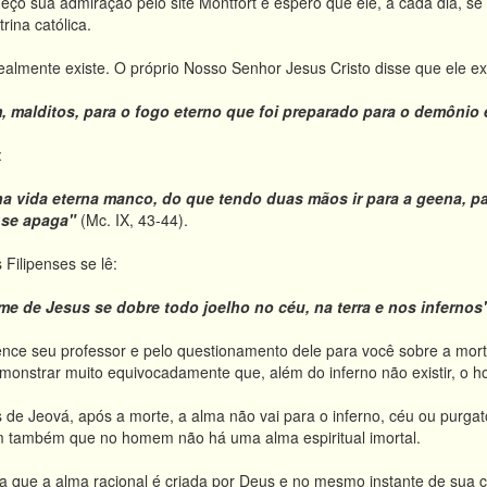
eço sua admiração pelo site Montfort e espero que ele, a cada dia, s
ina católica.
realmente existe. O próprio Nosso Senhor Jesus Cristo disse que ele ex
, malditos, para o fogo eterno que foi preparado para o demônio 
:
 na vida eterna manco, do que tendo duas mãos ir para a geena, p
o se apaga"
(Mc. IX, 43-44).
 Filipense
s se lê:
e de Jesus se dobre todo joelho no céu, na terra e nos infernos"
tence seu professor e pelo questionamento dele para você sobre a mort
demonstrar muito equivocadamente que, além do inferno não existir, o
de Jeová, após a morte, a alma não vai para o inferno, céu ou purgat
em também que no homem não há uma alma espiritual imortal.
a que a alma racional é criada por Deus e no mesmo instante de sua c