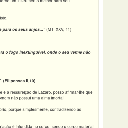
e torne um instrumento melhor para seu
iste.
e para os seus anjos..."
(MT. XXV, 41).
ara o fogo inextinguível, onde o seu verme não
.
(Filipenses II,10)
e e a ressureição de Lázaro, posso afirmar-lhe que
 homem não possui uma alma imortal.
ório, porque simplesmente, contradizendo as
riação é infundida no corpo, sendo o corpo material