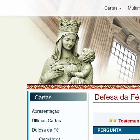
Cartas
Multim
Defesa da Fé
Cartas
Apresentação
Últimas Cartas
Testemunh
Defesa da Fé
PERGUNTA
Cismáticos
Nome