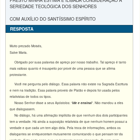
PRESTO MINHA ESTIMA E ILIBADA CONSIDERAÇÃO À
SERIEDADE TEOLÓGICA DOS SENHORES
COM AUXÍLIO DO SANTÍSSIMO ESPÍRITO
RESPOSTA
Muito prezado Moisés,
Salve Maria.
Obrigado por suas palavras de apreço por nosso trabalho. Tal apreço é tanto
mais valioso quanto é insuspeito por provir de uma pessoa que se afirma
protestante.
Você me pergunta pelo diálogo. Essa palavra não existe na Sagrada Escritura
e nem na tradição. Essa palavra proveio de Platão e depois foi usada pelos
relativistas de todos os tipos.
Nosso Senhor disse a seus Apóstolos: “
Ide e ensinai
”. Não mandou a eles
que dialogassem.
No diálogo, há uma afirmação implíicita de que nenhum dos dois participantes
tem a verdade. Há ainda a suposição relativista de que nenhum homem possui a
verdade e que cada um tem algo dela. Pela troca de informações, ambos os
dialogantes se enriqueceriam mutuamente comunicando o que pensam ter da