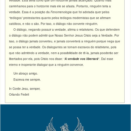
verdade. Esta seria como que um horizonte jamais alcançado. Quanto mais
caminhamos para o horizonte mais ele se afasta. Portanto, ninguém teria a
verdade. Essa é a posição da
Fenomenologia
que foi adotada quer pelos
“teólogos” protestantes quanto pelos teólogos modernistas que se afirmam
católicos, e não o são. Por isso, o diálogo não converte ninguém.
O diálogo, negando possuir a verdade, afirma o relativismo. Os que defendem
o diálogo não podem admitir que Nosso Senhor Jesus Cristo seja a Verdade. Por
isso, o diálogo jamais converteu, e jamais converterá a ninguém porque nega que
se possa ter a verdade. Os dialogantes se tornam escravos do relativismo, pois
que não admitindo a verdade, nem a possibilidade de tê-la, jamais pooderão ser
libertados por ela, pois Cristo nos disse: “
A verdade vos libertará
". Daí esse
eterno e inoperante dialogar que a ninguém convence.
Um abraço amigo.
Escreva-me sempre.
In Corde Jesu, semper,
Orlando Fedeli