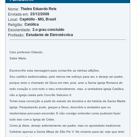
Thales Eduardo Reis
Nome:
23/12/2008
Enviada em:
Capitólio - MG, Brasil
Local:
Católica
Religião:
2.o grau concluído
Escolaridade:
Estudante de Eletrotécnica
Profissão:
Caro professor Orlando,
Salve Maria.
Escrevo-lhe esta mensagem para contar-lhe as minhas aflições.
Sou católico tradicionalista, pelo menos me esforço para ser, e desejo ser padre,
porque sinto o chamado de Deus em mim, pois, amo a Santa Igreja Romana de
todo coração e com todo o meu entendimento, mas, a verdadeira Igreja Católica,
não a Igreja criada pelo Concílio Vaticano II.
Tomei essa convicção a partir do estudo da doutrina e da história da Santa Madre
Igreja. Pesquisando pude, graças a Deus, descobrir a verdades que os
modernistas procuram esconder. E não consigo entender como puderam fazer
tudo isso com a Igreja de Cristo.
Como já disse, desejo ardentemente ser padre, mas no apostolado tradicional.
Celebrar apenas a Santa Missa de São Pio V. No entanto para tal, vejo que terei