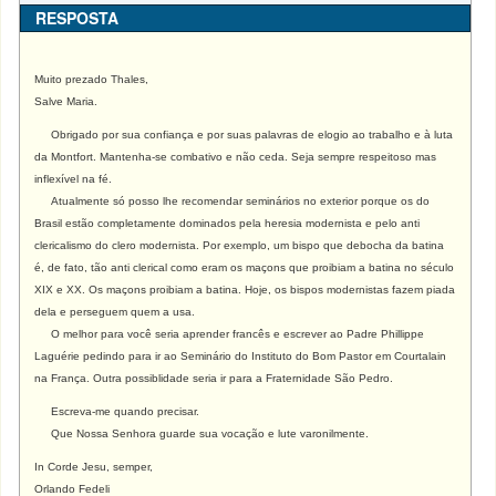
RESPOSTA
Muito prezado Thales,
Salve Maria.
Obrigado por sua confiança e por suas palavras de elogio ao trabalho e à luta
da Montfort. Mantenha-se combativo e não ceda. Seja sempre respeitoso mas
inflexível na fé.
Atualmente só posso lhe recomendar seminários no exterior porque os do
Brasil estão completamente dominados pela heresia modernista e pelo anti
clericalismo do clero modernista. Por exemplo, um bispo que debocha da batina
é, de fato, tão anti clerical como eram os maçons que proibiam a batina no século
XIX e XX. Os maçons proibiam a batina. Hoje, os bispos modernistas fazem piada
dela e perseguem quem a usa.
O melhor para você seria aprender francês e escrever ao Padre Phillippe
Laguérie pedindo para ir ao Seminário do Instituto do Bom Pastor em Courtalain
na França. Outra possiblidade seria ir para a Fraternidade São Pedro.
Escreva-me quando precisar.
Que Nossa Senhora guarde sua vocação e lute varonilmente.
In Corde Jesu, semper,
Orlando Fedeli