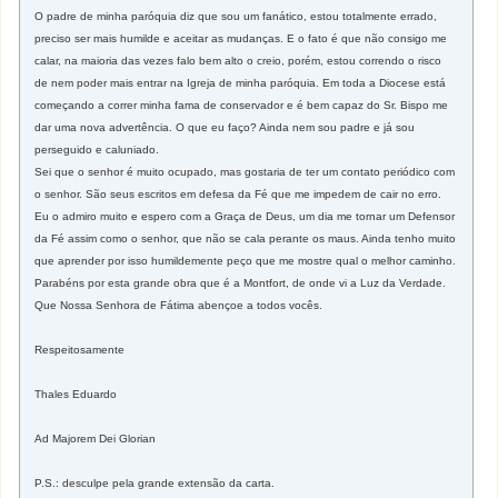
O padre de minha paróquia diz que sou um fanático, estou totalmente errado,
preciso ser mais humilde e aceitar as mudanças. E o fato é que não consigo me
calar, na maioria das vezes falo bem alto o creio, porém, estou correndo o risco
de nem poder mais entrar na Igreja de minha paróquia. Em toda a Diocese está
começando a correr minha fama de conservador e é bem capaz do Sr. Bispo me
dar uma nova advertência. O que eu faço? Ainda nem sou padre e já sou
perseguido e caluniado.
Sei que o senhor é muito ocupado, mas gostaria de ter um contato periódico com
o senhor. São seus escritos em defesa da Fé que me impedem de cair no erro.
Eu o admiro muito e espero com a Graça de Deus, um dia me tornar um Defensor
da Fé assim como o senhor, que não se cala perante os maus. Ainda tenho muito
que aprender por isso humildemente peço que me mostre qual o melhor caminho.
Parabéns por esta grande obra que é a Montfort, de onde vi a Luz da Verdade.
Que Nossa Senhora de Fátima abençoe a todos vocês.
Respeitosamente
Thales Eduardo
Ad Majorem Dei Glorian
P.S.: desculpe pela grande extensão da carta.