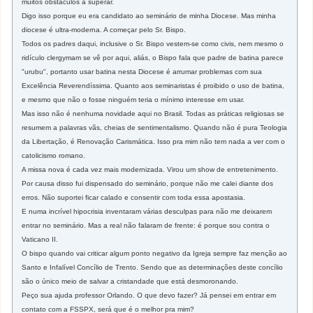
muitos obstáculos a superar.
Digo isso porque eu era candidato ao seminário de minha Diocese. Mas minha
diocese é ultra-moderna. A começar pelo Sr. Bispo.
Todos os padres daqui, inclusive o Sr. Bispo vestem-se como civis, nem mesmo o
ridículo clergymam se vê por aqui, aliás, o Bispo fala que padre de batina parece
"urubu", portanto usar batina nesta Diocese é arrumar problemas com sua
Excelência Reverendíssima. Quanto aos seminaristas é proibido o uso de batina,
e mesmo que não o fosse ninguém teria o mínimo interesse em usar.
Mas isso não é nenhuma novidade aqui no Brasil. Todas as práticas religiosas se
resumem a palavras vãs, cheias de sentimentalismo. Quando não é pura Teologia
da Libertação, é Renovação Carismática. Isso pra mim não tem nada a ver com o
catolicismo romano.
A missa nova é cada vez mais modernizada. Virou um show de entretenimento.
Por causa disso fui dispensado do seminário, porque não me calei diante dos
erros. Não suportei ficar calado e consentir com toda essa apostasia.
E numa incrível hipocrisia inventaram várias desculpas para não me deixarem
entrar no seminário. Mas a real não falaram de frente: é porque sou contra o
Vaticano II.
O bispo quando vai criticar algum ponto negativo da Igreja sempre faz menção ao
Santo e Infalível Concílio de Trento. Sendo que as determinações deste concílio
são o único meio de salvar a cristandade que está desmoronando.
Peço sua ajuda professor Orlando. O que devo fazer? Já pensei em entrar em
contato com a FSSPX, será que é o melhor pra mim?