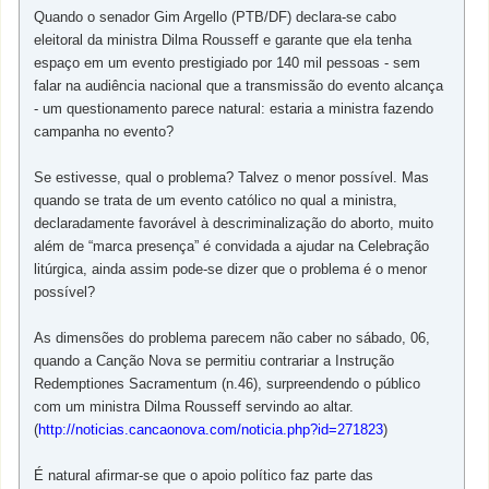
Quando o senador Gim Argello (PTB/DF) declara-se cabo
eleitoral da ministra Dilma Rousseff e garante que ela tenha
espaço em um evento prestigiado por 140 mil pessoas - sem
falar na audiência nacional que a transmissão do evento alcança
- um questionamento parece natural: estaria a ministra fazendo
campanha no evento?
Se estivesse, qual o problema? Talvez o menor possível. Mas
quando se trata de um evento católico no qual a ministra,
declaradamente favorável à descriminalização do aborto, muito
além de “marca presença” é convidada a ajudar na Celebração
litúrgica, ainda assim pode-se dizer que o problema é o menor
possível?
As dimensões do problema parecem não caber no sábado, 06,
quando a Canção Nova se permitiu contrariar a Instrução
Redemptiones Sacramentum (n.46), surpreendendo o público
com um ministra Dilma Rousseff servindo ao altar.
(
http://noticias.cancaonova.com/noticia.php?id=271823
)
É natural afirmar-se que o apoio político faz parte das