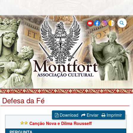
Buscar
Defesa da Fé
Download
Enviar
Imprimir
Canção Nova e Dilma Rousseff
PERGUNTA