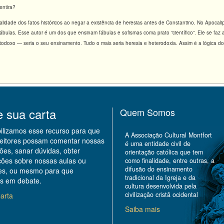
entira?
idade dos fatos históricos ao negar a existência de heresias antes de Constantino. No Apocali
ábulas. Esse autor é um dos que ensinam fábulas e sofismas coma prato “científico”. Ele se faz
todoxo — seria o seu ensinamento. Tudo o mais seria heresia e heterodoxia. Assim é a lógica d
e sua carta
Quem Somos
bilizamos esse recurso para que
A Associação Cultural Montfort
leitores possam comentar nossas
é uma entidade civil de
ões, sanar dúvidas, obter
orientação católica que tem
ções sobre nossas aulas ou
como finalidade, entre outras, a
difusão do ensinamento
des, ou mesmo para que
tradicional da Igreja e da
s em debate.
cultura desenvolvida pela
civilização cristã ocidental
arta
Saiba mais