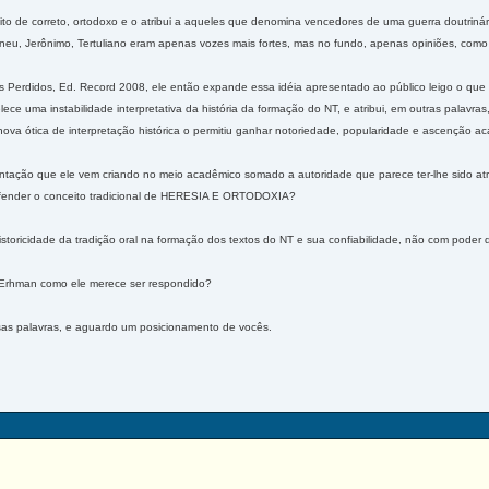
eito de correto, ortodoxo e o atribui a aqueles que denomina vencedores de uma guerra doutrin
Irineu, Jerônimo, Tertuliano eram apenas vozes mais fortes, mas no fundo, apenas opiniões, co
s Perdidos, Ed. Record 2008, ele então expande essa idéia apresentado ao público leigo o qu
lece uma instabilidade interpretativa da história da formação do NT, e atribui, em outras palavra
nova ótica de interpretação histórica o permitiu ganhar notoriedade, popularidade e ascenção ac
tação que ele vem criando no meio acadêmico somado a autoridade que parece ter-lhe sido atri
efender o conceito tradicional de HERESIA E ORTODOXIA?
toricidade da tradição oral na formação dos textos do NT e sua confiabilidade, não com pode
rhman como ele merece ser respondido?
ssas palavras, e aguardo um posicionamento de vocês.