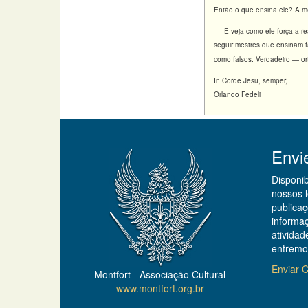
Então o que ensina ele? A m
E veja como ele força a real
seguir mestres que ensinam f
como falsos. Verdadeiro — or
In Corde Jesu, semper,
Orlando Fedeli
Envi
Disponi
nossos 
publicaç
informa
ativida
entremo
Enviar C
Montfort - Associação Cultural
www.montfort.org.br