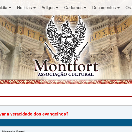
idia
Noticias
Artigos
Cadernos
Documentos
Or
ar a veracidade dos evangelhos?
Marcelo Berti
: