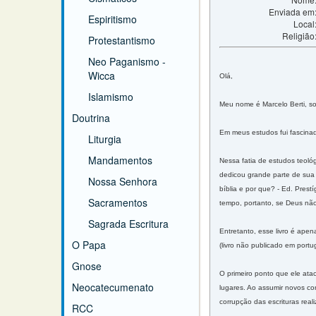
Enviada em
Espiritismo
Local
Religião
Protestantismo
Neo Paganismo -
Wicca
Olá,
Islamismo
Meu nome é Marcelo Berti, s
Doutrina
Em meus estudos fui fascinad
Liturgia
Mandamentos
Nessa fatia de estudos teoló
dedicou grande parte de sua 
Nossa Senhora
bíblia e por que? - Ed. Prest
Sacramentos
tempo, portanto, se Deus não
Sagrada Escritura
Entretanto, esse livro é apen
O Papa
(livro não publicado em portu
Gnose
O primeiro ponto que ele atac
Neocatecumenato
lugares. Ao assumir novos co
corrupção das escrituras real
RCC