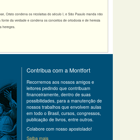
pse, Cristo condena os nicolaitas do século I, e São Paaulo manda não
 a fonte da verdade e condena os conceitos de ortodoxia e de heresia
os hereges.
Contribua com a Montfort
Recorremos aos nossos amigos e
leitores pedindo que contribuam
financeiramente, dentro de suas
possibilidades, para a manutenção de
nossos trabalhos que envolvem aulas
em todo o Brasil, cursos, congressos,
publicação de livros, entre outros.
Colabore com nosso apostolado!
Saiba mais