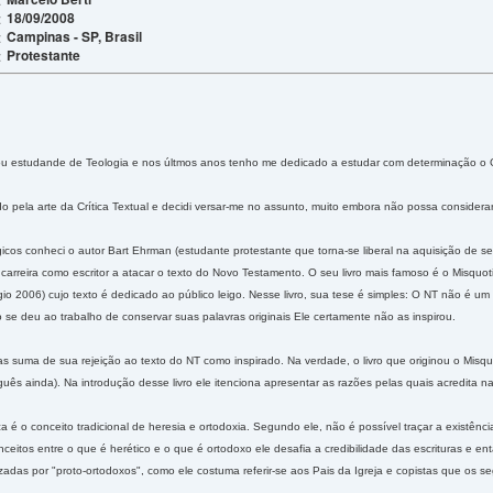
18/09/2008
:
Campinas - SP, Brasil
:
Protestante
:
ou estudande de Teologia e nos últmos anos tenho me dedicado a estudar com determinação o
o pela arte da Crítica Textual e decidi versar-me no assunto, muito embora não possa considerar
gicos conheci o autor Bart Ehrman (estudante protestante que torna-se liberal na aquisição de 
carreira como escritor a atacar o texto do Novo Testamento. O seu livro mais famoso é o Mis
ígio 2006) cujo texto é dedicado ao público leigo. Nesse livro, sua tese é simples: O NT não é um 
 se deu ao trabalho de conservar suas palavras originais Ele certamente não as inspirou.
as suma de sua rejeição ao texto do NT como inspirado. Na verdade, o livro que originou o Misqu
guês ainda). Na introdução desse livro ele itenciona apresentar as razões pelas quais acredita 
a é o conceito tradicional de heresia e ortodoxia. Segundo ele, não é possível traçar a existên
nceitos entre o que é herético e o que é ortodoxo ele desafia a credibilidade das escrituras e 
izadas por "proto-ortodoxos", como ele costuma referir-se aos Pais da Igreja e copistas que os s