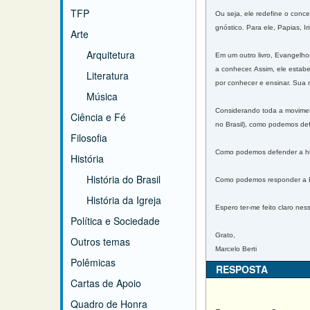
TFP
Ou seja, ele redefine o conc
gnóstico. Para ele, Papias, 
Arte
Arquitetura
Em um outro livro, Evangelho
a conhecer. Assim, ele estabe
Literatura
por conhecer e ensinar. Sua 
Música
Considerando toda a movimen
Ciência e Fé
no Brasil), como podemos d
Filosofia
Como podemos defender a his
História
História do Brasil
Como podemos responder a E
História da Igreja
Espero ter-me feito claro ne
Política e Sociedade
Grato,
Outros temas
Marcelo Berti
Polêmicas
RESPOSTA
Cartas de Apoio
Quadro de Honra