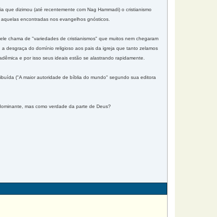
ária que dizimou (até recentemente com Nag Hammadi) o cristianismo
mo aquelas encontradas nos evangelhos gnósticos.
e ele chama de "variedades de cristianismos" que muitos nem chegaram
s, a desgraça do domínio religioso aos pais da igreja que tanto zelamos
adêmica e por isso seus ideais estão se alastrando rapidamente.
buída ("A maior autoridade de bíblia do mundo" segundo sua editora
r dominante, mas como verdade da parte de Deus?