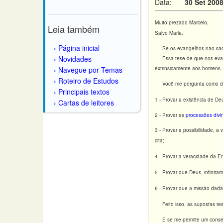
Data:
30 Set 200
Muito prezado Marcelo,
Leia também
Salve Maria.
Página inicial
Se os evangelhos não são co
Novidades
Essa tese de que nos evange
Navegue por Temas
extrinsicamente aos homens. 
Roteiro de Estudos
Você me pergunta como desmo
Principais textos
1 - Provar a existência de D
Cartas de leitores
2 - Provar as
processões divi
3 - Provar a possibilidade, a
cita;
4 - Provar a veracidade da 
5 - Provar que Deus, infinit
6 - Provar que a missão dada 
Feito isso, as supostas tes
E se me permite um conselho