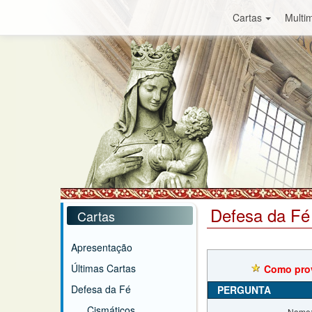
Cartas
Multim
Defesa da Fé
Cartas
Apresentação
Últimas Cartas
Como prov
Defesa da Fé
PERGUNTA
Cismáticos
Nome