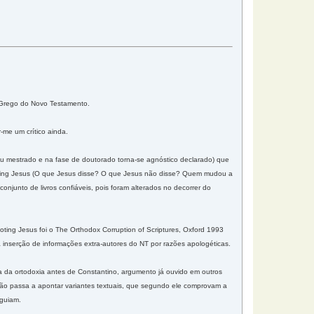
 Grego do Novo Testamento.
-me um crítico ainda.
seu mestrado e na fase de doutorado torna-se agnóstico declarado) que
quoting Jesus (O que Jesus disse? O que Jesus não disse? Quem mudou a
conjunto de livros confiáveis, pois foram alterados no decorrer do
oting Jesus foi o The Orthodox Corruption of Scriptures, Oxford 1993
na inserção de informações extra-autores do NT por razões apologéticas.
cia da ortodoxia antes de Constantino, argumento já ouvido em outros
então passa a apontar variantes textuais, que segundo ele comprovam a
eguiam.