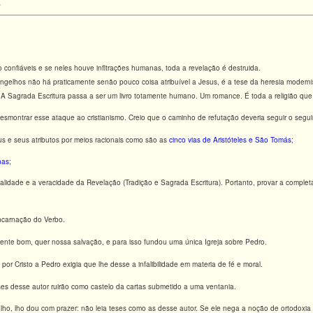
8
nfiáveis e se neles houve infltrações humanas, toda a revelação é destruida.
lhos não há praticamente senão pouco coisa atribuível a Jesus, é a tese da heresia moderni
A Sagrada Escritura passa a ser um livro totamente humano. Um romance. É toda a religião que
ntrar esse ataque ao cristianismo. Creio que o caminho de refutação deveria seguir o segui
eus e seus atributos por meios racionais como são as
cinco vias de Aristóteles e São Tomás
;
nas
;
 validade e a veracidade da Revelação (Tradição e Sagrada Escritura). Portanto, provar a comple
Encarnação do Verbo.
amente bom, quer nossa salvação, e para isso fundou uma única Igreja sobre Pedro.
por Cristo a Pedro exigia que lhe desse a infalibilidade em materia de fé e moral.
es desse autor ruirão como castelo da cartas submetido a uma ventania.
, lho dou com prazer: não leia teses como as desse autor. Se ele nega a noção de ortodoxia e