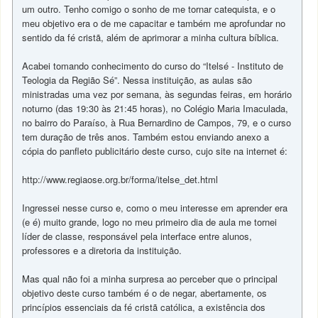
um outro. Tenho comigo o sonho de me tornar catequista, e o
meu objetivo era o de me capacitar e também me aprofundar no
sentido da fé cristã, além de aprimorar a minha cultura bíblica.
Acabei tomando conhecimento do curso do “Itelsé - Instituto de
Teologia da Região Sé”. Nessa instituição, as aulas são
ministradas uma vez por semana, às segundas feiras, em horário
noturno (das 19:30 às 21:45 horas), no Colégio Maria Imaculada,
no bairro do Paraíso, à Rua Bernardino de Campos, 79, e o curso
tem duração de três anos. Também estou enviando anexo a
cópia do panfleto publicitário deste curso, cujo site na internet é:
http://www.regiaose.org.br/forma/itelse_det.html
Ingressei nesse curso e, como o meu interesse em aprender era
(e é) muito grande, logo no meu primeiro dia de aula me tornei
líder de classe, responsável pela interface entre alunos,
professores e a diretoria da instituição.
Mas qual não foi a minha surpresa ao perceber que o principal
objetivo deste curso também é o de negar, abertamente, os
princípios essenciais da fé cristã católica, a existência dos