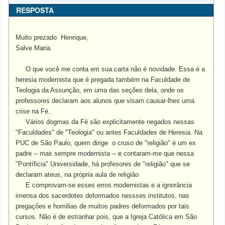
RESPOSTA
Muito prezado Henrique,
Salve Maria.
O que você me conta em sua carta não é novidade. Essa é a
heresia modernista que é pregada também na Faculdade de
Teologia da Assunção, em uma das seções dela, onde os
professores declaram aos alunos que visam causar-lhes uma
crise na Fé.
Vários dogmas da Fé são explicitamente negados nessas
"Faculdades" de "Teologia" ou antes Faculdades de Heresia. Na
PUC de São Paulo, quem dirige o cruso de "religião" é um ex
padre -- mas sempre modernista -- e contaram-me que nessa
"Pontíficia" Universidade, há profesores de "religião" que se
declaram ateus, na própria aula de religião
E comprovam-se esses erros modernistas e a ignorância
imensa dos sacerdotes deformados nessses institutos, nas
pregações e homilias de muitos padres deformados por tais
cursos. Não é de estranhar pois, que a Igreja Católica em São