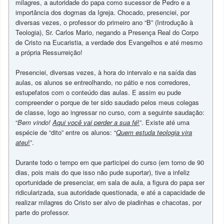
milagres, a autoridade do papa como sucessor de Pedro e a
importância dos dogmas da Igreja. Chocado, presenciei, por
diversas vezes, o professor do primeiro ano “B” (Introdução à
Teologia), Sr. Carlos Mario, negando a Presença Real do Corpo
de Cristo na Eucaristia, a verdade dos Evangelhos e até mesmo
a própria Ressurreição!
Presenciei, diversas vezes, à hora do intervalo e na saída das
aulas, os alunos se entreolhando, no pátio e nos corredores,
estupefatos com o conteúdo das aulas. E assim eu pude
compreender o porque de ter sido saudado pelos meus colegas
de classe, logo ao ingressar no curso, com a seguinte saudação:
“
Bem vindo!
Aqui você vai perder a sua fé
!
”. Existe até uma
espécie de “dito” entre os alunos: “
Quem estuda teologia vira
ateu
!
”.
Durante todo o tempo em que participei do curso (em torno de 90
dias, pois mais do que isso não pude suportar), tive a infeliz
oportunidade de presenciar, em sala de aula, a figura do papa ser
ridicularizada, sua autoridade questionada, e até a capacidade de
realizar milagres do Cristo ser alvo de piadinhas e chacotas, por
parte do professor.