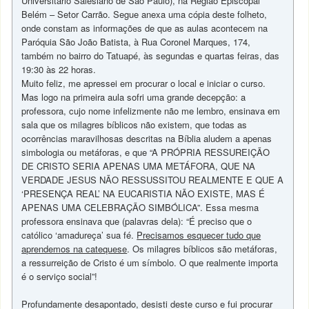
Universitário Salesiano de São Paulo), na Região Episcopal
Belém – Setor Carrão. Segue anexa uma cópia deste folheto,
onde constam as informações de que as aulas acontecem na
Paróquia São João Batista, à Rua Coronel Marques, 174,
também no bairro do Tatuapé, às segundas e quartas feiras, das
19:30 às 22 horas.
Muito feliz, me apressei em procurar o local e iniciar o curso.
Mas logo na primeira aula sofri uma grande decepção: a
professora, cujo nome infelizmente não me lembro, ensinava em
sala que os milagres bíblicos não existem, que todas as
ocorrências maravilhosas descritas na Bíblia aludem a apenas
simbologia ou metáforas, e que “A PRÓPRIA RESSUREIÇÃO
DE CRISTO SERIA APENAS UMA METÁFORA, QUE NA
VERDADE JESUS NÃO RESSUSSITOU REALMENTE E QUE A
‘PRESENÇA REAL’ NA EUCARISTIA NÃO EXISTE, MAS É
APENAS UMA CELEBRAÇÃO SIMBÓLICA”. Essa mesma
professora ensinava que (palavras dela): “É preciso que o
católico ‘amadureça’ sua fé.
Precisamos esquecer tudo que
aprendemos na catequese
. Os milagres bíblicos são metáforas,
a ressurreição de Cristo é um símbolo. O que realmente importa
é o serviço social”!
Profundamente desapontado, desisti deste curso e fui procurar