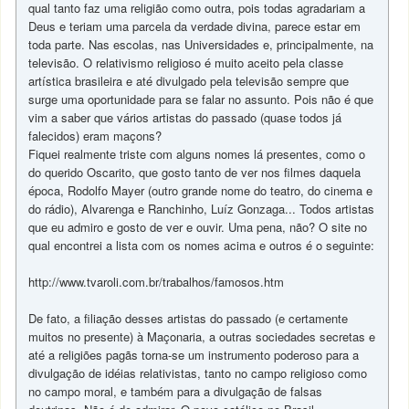
qual tanto faz uma religião como outra, pois todas agradariam a
Deus e teriam uma parcela da verdade divina, parece estar em
toda parte. Nas escolas, nas Universidades e, principalmente, na
televisão. O relativismo religioso é muito aceito pela classe
artística brasileira e até divulgado pela televisão sempre que
surge uma oportunidade para se falar no assunto. Pois não é que
vim a saber que vários artistas do passado (quase todos já
falecidos) eram maçons?
Fiquei realmente triste com alguns nomes lá presentes, como o
do querido Oscarito, que gosto tanto de ver nos filmes daquela
época, Rodolfo Mayer (outro grande nome do teatro, do cinema e
do rádio), Alvarenga e Ranchinho, Luíz Gonzaga... Todos artistas
que eu admiro e gosto de ver e ouvir. Uma pena, não? O site no
qual encontrei a lista com os nomes acima e outros é o seguinte:
http://www.tvaroli.com.br/trabalhos/famosos.htm
De fato, a filiação desses artistas do passado (e certamente
muitos no presente) à Maçonaria, a outras sociedades secretas e
até a religiões pagãs torna-se um instrumento poderoso para a
divulgação de idéias relativistas, tanto no campo religioso como
no campo moral, e também para a divulgação de falsas