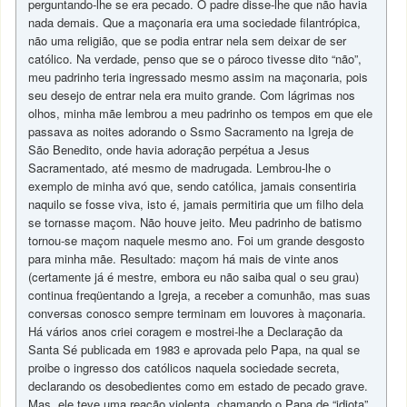
perguntando-lhe se era pecado. O padre disse-lhe que não havia
nada demais. Que a maçonaria era uma sociedade filantrópica,
não uma religião, que se podia entrar nela sem deixar de ser
católico. Na verdade, penso que se o pároco tivesse dito “não”,
meu padrinho teria ingressado mesmo assim na maçonaria, pois
seu desejo de entrar nela era muito grande. Com lágrimas nos
olhos, minha mãe lembrou a meu padrinho os tempos em que ele
passava as noites adorando o Ssmo Sacramento na Igreja de
São Benedito, onde havia adoração perpétua a Jesus
Sacramentado, até mesmo de madrugada. Lembrou-lhe o
exemplo de minha avó que, sendo católica, jamais consentiria
naquilo se fosse viva, isto é, jamais permitiria que um filho dela
se tornasse maçom. Não houve jeito. Meu padrinho de batismo
tornou-se maçom naquele mesmo ano. Foi um grande desgosto
para minha mãe. Resultado: maçom há mais de vinte anos
(certamente já é mestre, embora eu não saiba qual o seu grau)
continua freqüentando a Igreja, a receber a comunhão, mas suas
conversas conosco sempre terminam em louvores à maçonaria.
Há vários anos criei coragem e mostrei-lhe a Declaração da
Santa Sé publicada em 1983 e aprovada pelo Papa, na qual se
proibe o ingresso dos católicos naquela sociedade secreta,
declarando os desobedientes como em estado de pecado grave.
Mas, ele teve uma reação violenta, chamando o Papa de “idiota”,