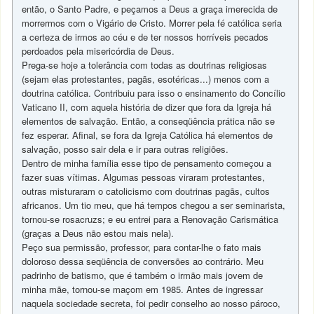
então, o Santo Padre, e peçamos a Deus a graça imerecida de
morrermos com o Vigário de Cristo. Morrer pela fé católica seria
a certeza de irmos ao céu e de ter nossos horríveis pecados
perdoados pela misericórdia de Deus.
Prega-se hoje a tolerância com todas as doutrinas religiosas
(sejam elas protestantes, pagãs, esotéricas...) menos com a
doutrina católica. Contribuiu para isso o ensinamento do Concílio
Vaticano II, com aquela história de dizer que fora da Igreja há
elementos de salvação. Então, a conseqüência prática não se
fez esperar. Afinal, se fora da Igreja Católica há elementos de
salvação, posso sair dela e ir para outras religiões.
Dentro de minha família esse tipo de pensamento começou a
fazer suas vítimas. Algumas pessoas viraram protestantes,
outras misturaram o catolicismo com doutrinas pagãs, cultos
africanos. Um tio meu, que há tempos chegou a ser seminarista,
tornou-se rosacruzs; e eu entrei para a Renovação Carismática
(graças a Deus não estou mais nela).
Peço sua permissão, professor, para contar-lhe o fato mais
doloroso dessa seqüência de conversões ao contrário. Meu
padrinho de batismo, que é também o irmão mais jovem de
minha mãe, tornou-se maçom em 1985. Antes de ingressar
naquela sociedade secreta, foi pedir conselho ao nosso pároco,