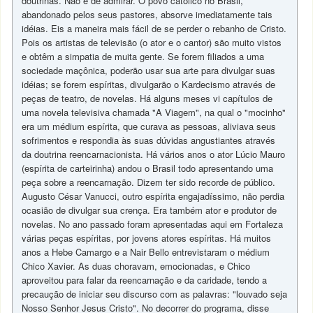
doutrinas. Não é de admirar. O povo católico no Brasil,
abandonado pelos seus pastores, absorve imediatamente tais
idéias. Eis a maneira mais fácil de se perder o rebanho de Cristo.
Pois os artistas de televisão (o ator e o cantor) são muito vistos
e obtêm a simpatia de muita gente. Se forem filiados a uma
sociedade maçônica, poderão usar sua arte para divulgar suas
idéias; se forem espíritas, divulgarão o Kardecismo através de
peças de teatro, de novelas. Há alguns meses vi capítulos de
uma novela televisiva chamada "A Viagem", na qual o "mocinho"
era um médium espírita, que curava as pessoas, aliviava seus
sofrimentos e respondia às suas dúvidas angustiantes através
da doutrina reencarnacionista. Há vários anos o ator Lúcio Mauro
(espírita de carteirinha) andou o Brasil todo apresentando uma
peça sobre a reencarnação. Dizem ter sido recorde de público.
Augusto César Vanucci, outro espírita engajadíssimo, não perdia
ocasião de divulgar sua crença. Era também ator e produtor de
novelas. No ano passado foram apresentadas aqui em Fortaleza
várias peças espíritas, por jovens atores espíritas. Há muitos
anos a Hebe Camargo e a Nair Bello entrevistaram o médium
Chico Xavier. As duas choravam, emocionadas, e Chico
aproveitou para falar da reencarnação e da caridade, tendo a
precaução de iniciar seu discurso com as palavras: "louvado seja
Nosso Senhor Jesus Cristo". No decorrer do programa, disse