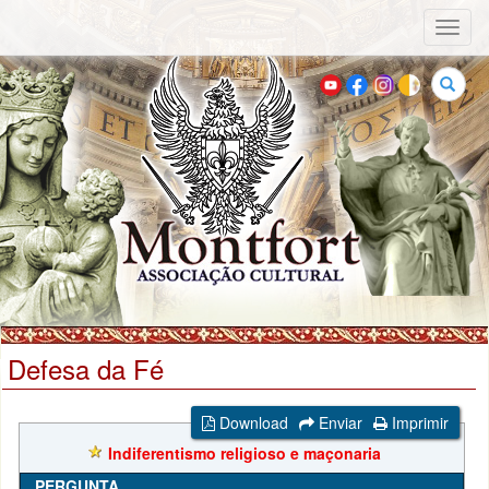
Toggl
naviga
Buscar
Defesa da Fé
Download
Enviar
Imprimir
Indiferentismo religioso e maçonaria
PERGUNTA