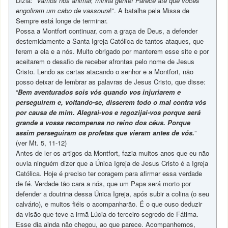
Dizia: “
Vamos nos animar, minha gente! Parece até que vocês
engoliram um cabo de vassoura
!”. A batalha pela Missa de
Sempre está longe de terminar.
Possa a Montfort continuar, com a graça de Deus, a defender
destemidamente a Santa Igreja Católica de tantos ataques, que
ferem a ela e a nós. Muito obrigado por manterem esse site e por
aceitarem o desafio de receber afrontas pelo nome de Jesus
Cristo. Lendo as cartas atacando o senhor e a Montfort, não
posso deixar de lembrar as palavras de Jesus Cristo, que disse:
“
Bem aventurados sois vós quando vos injuriarem e
perseguirem e, voltando-se, disserem todo o mal contra vós
por causa de mim. Alegrai-vos e regozijai-vos porque será
grande a vossa recompensa no reino dos céus. Porque
assim perseguiram os profetas que vieram antes de vós.
”
(ver Mt. 5, 11-12)
Antes de ler os artigos da Montfort, fazia muitos anos que eu não
ouvia ninguém dizer que a Única Igreja de Jesus Cristo é a Igreja
Católica. Hoje é preciso ter coragem para afirmar essa verdade
de fé. Verdade tão cara a nós, que um Papa será morto por
defender a doutrina dessa Única Igreja, após subir a colina (o seu
calvário), e muitos fiéis o acompanharão. É o que ouso deduzir
da visão que teve a irmã Lúcia do terceiro segredo de Fátima.
Esse dia ainda não chegou, ao que parece. Acompanhemos,