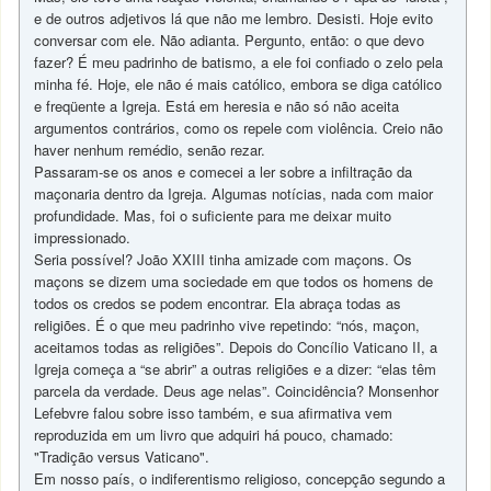
e de outros adjetivos lá que não me lembro. Desisti. Hoje evito
conversar com ele. Não adianta. Pergunto, então: o que devo
fazer? É meu padrinho de batismo, a ele foi confiado o zelo pela
minha fé. Hoje, ele não é mais católico, embora se diga católico
e freqüente a Igreja. Está em heresia e não só não aceita
argumentos contrários, como os repele com violência. Creio não
haver nenhum remédio, senão rezar.
Passaram-se os anos e comecei a ler sobre a infiltração da
maçonaria dentro da Igreja. Algumas notícias, nada com maior
profundidade. Mas, foi o suficiente para me deixar muito
impressionado.
Seria possível? João XXIII tinha amizade com maçons. Os
maçons se dizem uma sociedade em que todos os homens de
todos os credos se podem encontrar. Ela abraça todas as
religiões. É o que meu padrinho vive repetindo: “nós, maçon,
aceitamos todas as religiões”. Depois do Concílio Vaticano II, a
Igreja começa a “se abrir” a outras religiões e a dizer: “elas têm
parcela da verdade. Deus age nelas”. Coincidência? Monsenhor
Lefebvre falou sobre isso também, e sua afirmativa vem
reproduzida em um livro que adquiri há pouco, chamado:
"Tradição versus Vaticano".
Em nosso país, o indiferentismo religioso, concepção segundo a