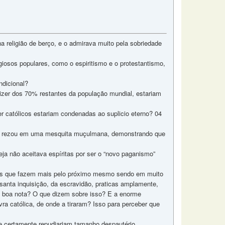
 religião de berço, e o admirava muito pela sobriedade
giosos populares, como o espiritismo e o protestantismo,
ndicional?
izer dos 70% restantes da população mundial, estariam
 católicos estariam condenadas ao suplicio eterno? 04
a já rezou em uma mesquita muçulmana, demonstrando que
eja não aceitava espíritas por ser o “novo paganismo”
 eles que fazem mais pelo próximo mesmo sendo em muito
santa inquisição, da escravidão, praticas amplamente,
a boa nota? O que dizem sobre isso? E a enorme
ra católica, de onde a tiraram? Isso para perceber que
ue certamente repudiariam tamanho despautério.