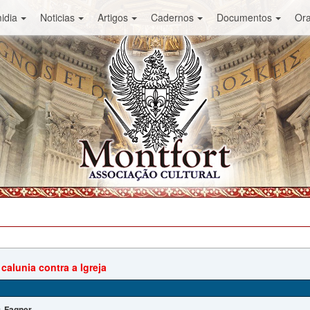
idia
Noticias
Artigos
Cadernos
Documentos
Or
 calunia contra a Igreja
Fagner
: