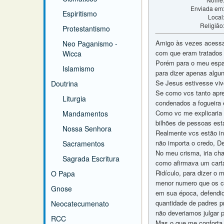
Enviada em
Espiritismo
Local
Religião
Protestantismo
Amigo às vezes acessav
Neo Paganismo -
com que eram tratados 
Wicca
Porém para o meu espant
Islamismo
para dizer apenas algu
Se Jesus estivesse vivo
Doutrina
Se como vcs tanto apre
Liturgia
condenados a fogueira 
Como vc me explicaria 
Mandamentos
bilhões de pessoas est
Nossa Senhora
Realmente vcs estão in
não importa o credo, D
Sacramentos
No meu crisma, iria cha
Sagrada Escritura
como afirmava um carta
Ridículo, para dizer o
O Papa
menor numero que os ca
Gnose
em sua época, defendid
quantidade de padres pr
Neocatecumenato
não deveriamos julgar 
RCC
Mas o que me conforta 