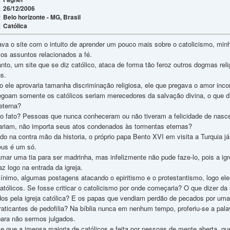
26/12/2006
:
Belo horizonte - MG, Brasil
:
Católica
:
a o site com o intuito de aprender um pouco mais sobre o catolicismo, minha
os assuntos relacionados a fé.
o, um site que se diz católico, ataca de forma tão feroz outros dogmas reli
ns.
 ele aprovaria tamanha discriminação religiosa, ele que pregava o amor inco
goam somente os católicos seriam merecedores da salvação divina, o que d
eterna?
o fato? Pessoas que nunca conheceram ou não tiveram a felicidade de nascer
ariam, não importa seus atos condenados às tormentas eternas?
do na contra mão da historia, o próprio papa Bento XVI em visita a Turqui
eus é um só.
mar uma tia para ser madrinha, mas infelizmente não pude faze-lo, pois a igr
z logo na entrada da igreja.
 mínimo, algumas postagens atacando o epiritismo e o protestantismo, logo
tólicos. Se fosse criticar o catolicismo por onde começaria? O que dizer da 
os pela igreja católica? E os papas que vendiam perdão de pecados por um
aticantes de pedofilia? Na bíblia nunca em nenhum tempo, proferiu-se a palav
para não sermos julgados.
e que a imensa maioria de católicos e feita por pessoas de mente aberta, q