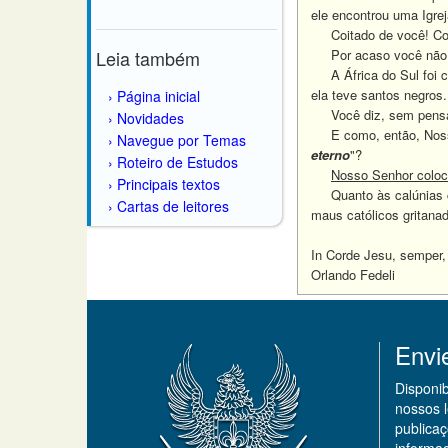
ele encontrou uma Igre
Coitado de você!
Co
Leia também
Por acaso você não sa
A África do Sul foi co
ela teve santos negros
Página inicial
Você diz, sem pensar
Novidades
E como, então, Nosso 
Navegue por Temas
eterno
"?
Roteiro de Estudos
Nosso Senhor coloco
Principais textos
Quanto às calúnias con
Cartas de leitores
maus católicos gritana
In Corde Jesu, semper,
Orlando Fedeli
Envi
Disponi
nossos 
publicaç