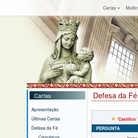
Cartas
Multim
Defesa da Fé
Cartas
Apresentação
Últimas Cartas
´Católico`
Defesa da Fé
PERGUNTA
Cismáticos
Nome