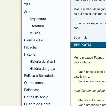
TFP
Mas a melhor definição
Arte
do sul decidiu visitar 
Arquitetura
E melhor se espelhar ne
Literatura
ano.
Música
Sem mais.
Ciência e Fé
RESPOSTA
Filosofia
História
Muito prezado Fagner,
História do Brasil
Salve Maria.
História da Igreja
Você acessa bem pouco
Política e Sociedade
catolicismo.
Você nos acusa, nos j
Outros temas
Polêmicas
"
não deveriamos julgar
Cartas de Apoio
Meu caro Fagner, vo
Quadro de Honra
Você defendeu o prot