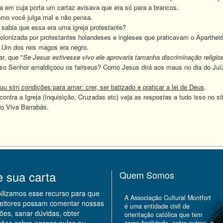
ja em cuja porta um cartaz avisava que era só para a brancos.
mo você julga mal e não pensa.
bia que essa era uma igreja protestante?
lonizada por protestantes holandeses e ingleses que praticavam o Aparthei
. Um dos reis magos era negro.
, que "
Se Jesus estivesse vivo ele aprovaria tamanha discriminação religios
Senhor amaldiçoou os fariseus? Como Jesus dirá aos maus no dia do Juíz
u sim condições para amar: crer, ser batizado e praticar a lei de Deus
.
tra a Igreja (Inquisição, Cruzadas etc) veja as respostas a tudo isso no si
do Viva Barrabás.
e sua carta
Quem Somos
bilizamos esse recurso para que
A Associação Cultural Montfort
leitores possam comentar nossas
é uma entidade civil de
ões, sanar dúvidas, obter
orientação católica que tem