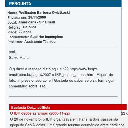
PERGUNTA
Wellington Barbosa Kwiatkoski
Nome:
28/11/2006
Enviada em:
Americana - SP, Brasil
Local:
Católica
Religião:
22 anos
Idade:
Superior incompleto
Escolaridade:
Assistente Técnico
Profissão:
prof.,
Salve Maria!
O q dizer a respeito disto aqui ein?? http://www.fsspx-
brasil.com.br/page%2007-c-IBP_depoe_armas.htm . Fiquei, de
fato, impressionado ao ler! Gostaria de saber se o sr. tem algum
comentário sobre isso...
Ecclesia Dei... adflicta
O IBP depõe as armas (2006-11-22)
22 d
O 20 de novembro, o IBP organizava em Paris, a dois passos da
igreja de São Nicolas, uma grande reunião ecumênica entre católicos