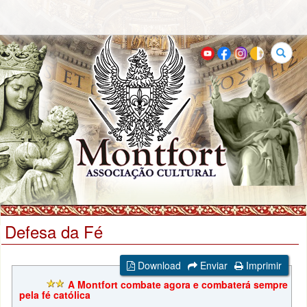
Buscar
Defesa da Fé
Download
Enviar
Imprimir
A Montfort combate agora e combaterá sempre
pela fé católica