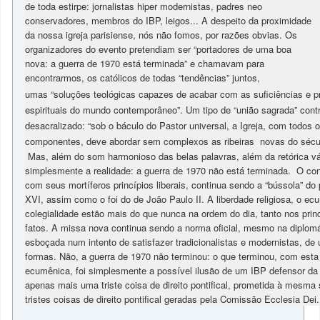
de toda estirpe: jornalistas hiper modernistas, padres neo
conservadores, membros do IBP, leigos... A despeito da proximidade
da nossa igreja parisiense, nós não fomos, por razões obvias. Os
organizadores do evento pretendiam ser “portadores de uma boa
nova: a guerra de 1970 está terminada” e chamavam para
encontrarmos, os católicos de todas “tendências” juntos,
umas “soluções teológicas capazes de acabar com as suficiências e pr
espirituais do mundo contemporâneo”. Um tipo de “união sagrada” con
desacralizado: “sob o báculo do Pastor universal, a Igreja, com todos 
componentes, deve abordar sem complexos as ribeiras novas do sécu
Mas, além do som harmonioso das belas palavras, além da retórica v
simplesmente a realidade: a guerra de 1970 não está terminada. O conc
com seus mortíferos princípios liberais, continua sendo a “bússola” do
XVI, assim como o foi do de João Paulo II. A liberdade religiosa, o e
colegialidade estão mais do que nunca na ordem do dia, tanto nos pri
fatos. A missa nova continua sendo a norma oficial, mesmo na diplomá
esboçada num intento de satisfazer tradicionalistas e modernistas, de
formas. Não, a guerra de 1970 não terminou: o que terminou, com esta
ecumênica, foi simplesmente a possível ilusão de um IBP defensor da 
apenas mais uma triste coisa de direito pontifical, prometida à mesma 
tristes coisas de direito pontifical geradas pela Comissão Ecclesia Dei.