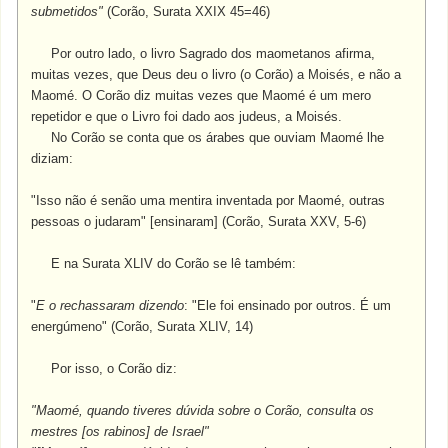
submetidos"
(Corão, Surata XXIX 45=46)
Por outro lado, o livro Sagrado dos maometanos afirma,
muitas vezes, que Deus deu o livro (o Corão) a Moisés, e não a
Maomé. O Corão diz muitas vezes que Maomé é um mero
repetidor e que o Livro foi dado aos judeus, a Moisés.
No Corão se conta que os árabes que ouviam Maomé lhe
diziam:
"Isso não é senão uma mentira inventada por Maomé, outras
pessoas o judaram" [ensinaram] (Corão, Surata XXV, 5-6)
E na Surata XLIV do Corão se lê também:
"
E o rechassaram dizendo
: "Ele foi ensinado por outros. É um
energúmeno" (Corão, Surata XLIV, 14)
Por isso, o Corão diz:
"
Maomé, quando tiveres dúvida sobre o Corão, consulta os
mestres [os rabinos] de Israel"