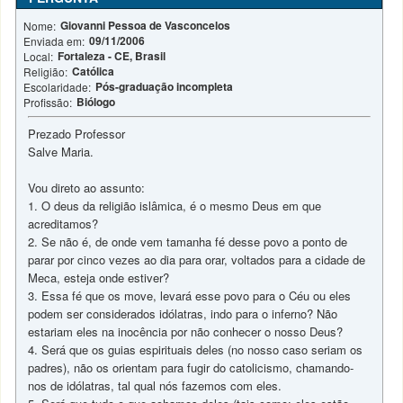
Giovanni Pessoa de Vasconcelos
Nome:
09/11/2006
Enviada em:
Fortaleza - CE, Brasil
Local:
Católica
Religião:
Pós-graduação incompleta
Escolaridade:
Biólogo
Profissão:
Prezado Professor
Salve Maria.
Vou direto ao assunto:
1. O deus da religião islâmica, é o mesmo Deus em que
acreditamos?
2. Se não é, de onde vem tamanha fé desse povo a ponto de
parar por cinco vezes ao dia para orar, voltados para a cidade de
Meca, esteja onde estiver?
3. Essa fé que os move, levará esse povo para o Céu ou eles
podem ser considerados idólatras, indo para o inferno? Não
estariam eles na inocência por não conhecer o nosso Deus?
4. Será que os guias espirituais deles (no nosso caso seriam os
padres), não os orientam para fugir do catolicismo, chamando-
nos de idólatras, tal qual nós fazemos com eles.