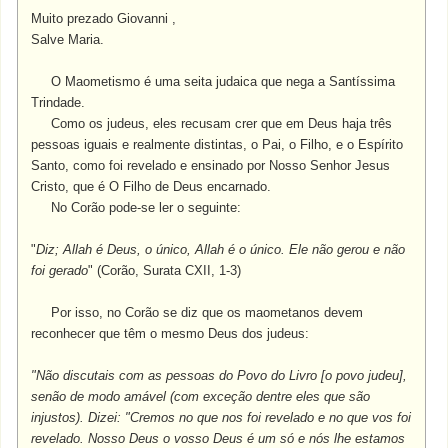
Muito prezado Giovanni ,
Salve Maria.
O Maometismo é uma seita judaica que nega a Santíssima
Trindade.
Como os judeus, eles recusam crer que em Deus haja três
pessoas iguais e realmente distintas, o Pai, o Filho, e o Espírito
Santo, como foi revelado e ensinado por Nosso Senhor Jesus
Cristo, que é O Filho de Deus encarnado.
No Corão pode-se ler o seguinte:
"
Diz; Allah é Deus, o único, Allah é o único. Ele não gerou e não
foi gerado
" (Corão, Surata CXII, 1-3)
Por isso, no Corão se diz que os maometanos devem
reconhecer que têm o mesmo Deus dos judeus:
"Não discutais com as pessoas do Povo do Livro [o povo judeu],
senão de modo amável (com exceção dentre eles que são
injustos). Dizei: "Cremos no que nos foi revelado e no que vos foi
revelado. Nosso Deus o vosso Deus é um só e nós lhe estamos