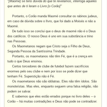
"[Maomé] se tens dúvida do que te revelamos, interroga aqueles
que antes de ti leram o Livro [o Corão]"
Portanto, o Corão manda Maomé consultar os rabinos judeus,
em caso de dúvida sobre o lIvro, que foi dado a Moisés e não a
Maomé.
De tudo isso se conclui que o deus de maomé não é o Deus
dos católicos. O nosso Deus é uno em sua substância e trino
nas Pessoas.
Os Maometanos negam que Cristo seja o Filho de Deus,
Segunda Pessoa da Santíssima Trindade.
Portanto, os maometanos não têm Fé, que é a crença em
tudo o que Deus ensinou.
Certos torcedores de clube de futebol fazem sacrifícios
enormes pelo seu clube e nem por isso se pode dizer que
tenham Fé. Superstição não é Fé.
Os maometanos não são idólatras. Eles não têm ídolos. São
monoteístas. Mas eles, enquanto seguem uma falsa religião, não
podem se salvar.
E sabemos que eles estão errados porque no livro deles -- o
Corão -- há muitas contradições e Deus não pode se contradizer.