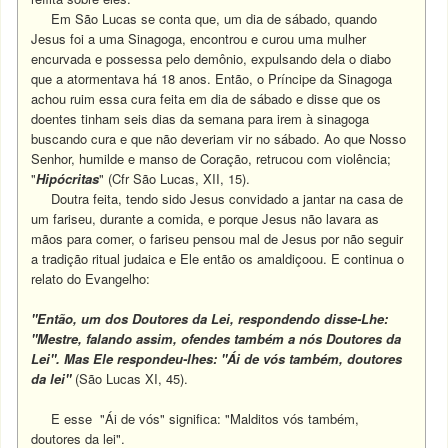
Em São Lucas se conta que, um dia de sábado, quando
Jesus foi a uma Sinagoga, encontrou e curou uma mulher
encurvada e possessa pelo demônio, expulsando dela o diabo
que a atormentava há 18 anos. Então, o Príncipe da Sinagoga
achou ruim essa cura feita em dia de sábado e disse que os
doentes tinham seis dias da semana para irem à sinagoga
buscando cura e que não deveriam vir no sábado. Ao que Nosso
Senhor, humilde e manso de Coração, retrucou com violência;
"
Hipócritas
" (Cfr São Lucas, XII, 15).
Doutra feita, tendo sido Jesus convidado a jantar na casa de
um fariseu, durante a comida, e porque Jesus não lavara as
mãos para comer, o fariseu pensou mal de Jesus por não seguir
a tradição ritual judaica e Ele então os amaldiçoou.
E continua o
relato do Evangelho:
"Então, um dos Doutores da Lei, respondendo disse-Lhe:
"Mestre, falando assim, ofendes também a nós Doutores da
Lei". Mas Ele respondeu-lhes: "Ái de vós também, doutores
da lei"
(São Lucas XI, 45).
E esse "Ái de vós" significa: "Malditos vós também,
doutores da lei".