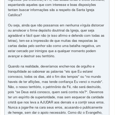
espantando aqueles que com interesse e boas disposições
tentam buscar informações sãs a respeito da Santa Igreja
Católica?
Ou seja, ainda que não possamos em nenhuma vírgula distorcer
ou amolecer o firme depósito doutrinal da Igreja, quer seja
agradável e fácil quer não (e isso afirmo e defendo com todas as
letras), tem-se a impressão de que muitas das respostas às
cartas dadas pelo senhor são como uma batalha negativa, um
estar cercado por inimigos que a qualquer momento podem
avançar e destruir seu território.
Quando na realidade, deveríamos encher-nos de orgulho e
tranquilidade ao saborear as palavras "eis que Eu estarei
convosco, todos os dias, até o fim dos tempos" ou "no mundo
haveis de ter aflições, mas tende confiança Eu venci o mundo".
Não, o nosso território, o patrimônio da Fé, não será destruído,
pois "se Deus está conosco, quem será contra nós?". Devemos
ter um espírito de superioridade, mas sem esquecer da caridade
cristã que nos leva a AJUDAR aos demais e a corrijir seus erros.
Nunca a jogar-lhe na cara seus erros, acusando-o publicamente
de herege, sem dar o apoio necessário. Como diz o Evangelho,