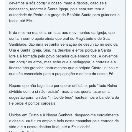
devemos a sós corrijir o nosso irmão e depois, caso seja
necessário, recorrer à Santa Igreja, pois esta sim tem a
autoridade de Pedro e a graça do Espírito Santo para guiar-nos a
todos até Ele.
E da mesma maneira, críticas aos movimentos da Igreja, que
contam com o apoio ainda que oral do Magistério e de Sua
Santidade, dão uma estranha sensação de desunião no seio da
Una e Santa Igreja. Sim, há desvios e erros porque a Santa
Igreja é formada pelo povo pecador que somos nós, e devemos
sim corrijir os erros, mas acho que a pedagogia, a cortesia e a
finesse são grandes instrumentos que o próprio Cristo utilizou e
que são essenciais para a propagação e defesa da nossa Fé.
Repare que não faço isso por querer criticá-lo, pois "todo Reino
dividido contra si não resiste", mas antes queria fazer uma
sugestão para, unidos "in Corde Iesu" hastearmos a bandeira da
Fé pelos 4 pontos cardeais.
Unidos em Cristo e à Nossa Senhora, despeço-me cordialmente
e desejo um futuro amplo e belo neste caminhar pela estrada da
vida até o nosso destino final, até a Felicidade!