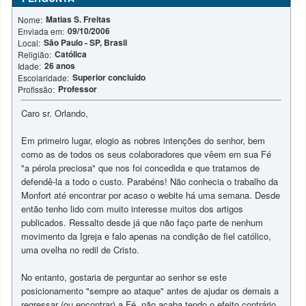
Matias S. Freitas
Nome:
09/10/2006
Enviada em:
São Paulo - SP, Brasil
Local:
Católica
Religião:
26 anos
Idade:
Superior concluído
Escolaridade:
Professor
Profissão:
Caro sr. Orlando,
Em primeiro lugar, elogio as nobres intenções do senhor, bem
como as de todos os seus colaboradores que vêem em sua Fé
"a pérola preciosa" que nos foi concedida e que tratamos de
defendê-la a todo o custo. Parabéns! Não conhecia o trabalho da
Monfort até encontrar por acaso o webite há uma semana. Desde
então tenho lido com muito interesse muitos dos artigos
publicados. Ressalto desde já que não faço parte de nenhum
movimento da Igreja e falo apenas na condição de fiel católico,
uma ovelha no redil de Cristo.
No entanto, gostaria de perguntar ao senhor se este
posicionamento "sempre ao ataque" antes de ajudar os demais a
regressar (ou encontrar) a Fé, não acaba tendo o efeito contrário,