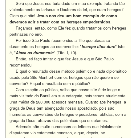
Será que Jesus nos teria dado um mau exemplo tratando tão
violentamente os fariseus e Doutores da lei, que eram hereges?
Claro que não!
Jesus nos deu um bom exemplo de como
devemos agir e tratar com os hereges empedernidos
.
Façamos, então, como Ele fez quando tratamos com hereges
pertinazes no erro.
Por isso Sâo Paulo recomendou a Tito que atacasse
duramente os hereges ao escrever-lhe: "
Increpa illos dure
" isto
é, "
Ataca-os duramente
" (Tito, I, 13).
Então, só faço imitar o que fez Jesus e que São Paulo
recomendou.
E qual o resultado desse método polêmico e nada diplomático
usado pelo Site Montfort com os hereges que não querem se
converter? E qual o resultado com o público?
Com relação ao público, saiba que nosso site é de longe o
mais visitado do Barsil em sua categoria, pois temos atualmente
uma média de 280.000 acessos mensais. Quanto aos hereges, a
graça de Deus tem abençaodo nosso apostolado, pois são
inúmeras as conversões de hereges e pecadores, obtidas, com a
graça de Deus, através das polêmicas que encetamos.
Ademais são muito numerosos os leitores que inicialmente
disputaram violentamente conosco, e que, depois, se