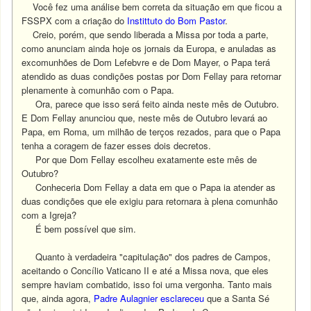
Você fez uma análise bem correta da situação em que ficou a
FSSPX com a criação do
Instittuto do Bom Pastor
.
Creio, porém, que sendo liberada a Missa por toda a parte,
como anunciam ainda hoje os jornais da Europa, e anuladas as
excomunhões de Dom Lefebvre e de Dom Mayer, o Papa terá
atendido as duas condições postas por Dom Fellay para retornar
plenamente à comunhão com o Papa.
Ora, parece que isso será feito ainda neste mês de Outubro.
E Dom Fellay anunciou que, neste mês de Outubro levará ao
Papa, em Roma, um milhão de terços rezados, para que o Papa
tenha a coragem de fazer esses dois decretos.
Por que Dom Fellay escolheu exatamente este mês de
Outubro?
Conheceria Dom Fellay a data em que o Papa ia atender as
duas condições que ele exigiu para retornara à plena comunhão
com a Igreja?
É bem possível que sim.
Quanto à verdadeira "capitulação" dos padres de Campos,
aceitando o Concílio Vaticano II e até a Missa nova, que eles
sempre haviam combatido, isso foi uma vergonha. Tanto mais
que, ainda agora,
Padre Aulagnier esclareceu
que a Santa Sé