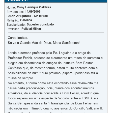
Osny Henrique Caldeira
Nome:
14/09/2006
Enviada em:
Araçatuba - SP, Brasil
Local:
Católica
Religião:
Superior concluído
Escolaridade:
Policial Militar
Profissão:
Caros irmãos,
Salve a Grande Mãe de Deus, Maria Santíssima!
Lendo o sermão proferido pelo Pe. Laguérie e o artigo do
Professor Fedeli, percebe-se claramente um misto de surpresa e
alegria em decorrência da criação do Instituto Bom Pastor.
Confesso que, da mesma forma, estou muito contente com a
possibilidade de num futuro próximo (espero!) poder assistir a
missa de sempre.
No entanto, a forma como está ocorrendo essa reviravolta me
causa certa preocupação, pois, diante dos acontecimentos
anteriores, da audiência concedida a Dom Fellay, acredito que
todos esperavam uma espécie de ‘acordo’ entre a FSSPX e a
Santa Sé, apesar da santa ‘intransigência’ de Dom Fellay, em
não ceder um milímetro quanto aos erros do Concílio Vaticano II.