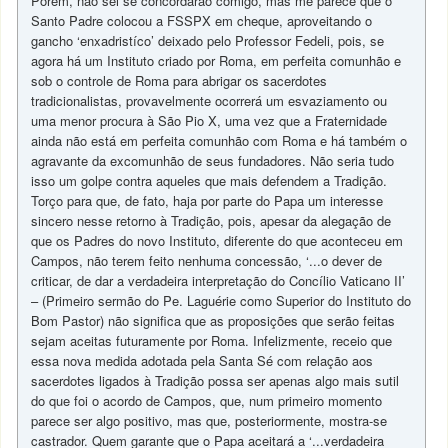
Porém, não sei se concordarão comigo, mas me parece que o
Santo Padre colocou a FSSPX em cheque, aproveitando o
gancho ‘enxadristíco’ deixado pelo Professor Fedeli, pois, se
agora há um Instituto criado por Roma, em perfeita comunhão e
sob o controle de Roma para abrigar os sacerdotes
tradicionalistas, provavelmente ocorrerá um esvaziamento ou
uma menor procura à São Pio X, uma vez que a Fraternidade
ainda não está em perfeita comunhão com Roma e há também o
agravante da excomunhão de seus fundadores. Não seria tudo
isso um golpe contra aqueles que mais defendem a Tradição.
Torço para que, de fato, haja por parte do Papa um interesse
sincero nesse retorno à Tradição, pois, apesar da alegação de
que os Padres do novo Instituto, diferente do que aconteceu em
Campos, não terem feito nenhuma concessão, ‘...o dever de
criticar, de dar a verdadeira interpretação do Concílio Vaticano II’
– (Primeiro sermão do Pe. Laguérie como Superior do Instituto do
Bom Pastor) não significa que as proposições que serão feitas
sejam aceitas futuramente por Roma. Infelizmente, receio que
essa nova medida adotada pela Santa Sé com relação aos
sacerdotes ligados à Tradição possa ser apenas algo mais sutil
do que foi o acordo de Campos, que, num primeiro momento
parece ser algo positivo, mas que, posteriormente, mostra-se
castrador. Quem garante que o Papa aceitará a ‘...verdadeira