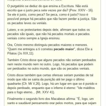
O purgatório se deduz do que ensina a Escritura. Não está
escrito que o justo peca sete vezes por dia? (Prov. XXIV - 16).
Se ele é justo, como peca? Se peca, como é justo? Isso é
possível porque há pecados que não fazem perder a justiça. São
os pecados leves ou veniais.
Lutero, e os protestantes depois dele, afirmam que todos os
pecados são iguais, que não há pecados mortais e pecados
veniais como sempre a Igreja ensinou.
Ora, Cristo mesmo distinguiu pecados maiores e menores.
"Quem me entregou a ti cometeu
pecado maior
", disse Ele a
Pilatos (Jo XIX,11).
Também Cristo disse que alguns pecados não seriam perdoados
nem neste mundo nem no outro. Logo, há pecados que podem
ser perdoados no outro mundo, que são os pecados veniais.
Cristo disse também que certas ofensas seriam punidas de tal
modo que não se sairia da punição até ter pago o último
quadrante (Cfr. Mt V,26). Logo, há um lugar em que se é punido e
depois perdoado, enquanto que o inferno é eterno: "Ide malditos
para o fogo eterno... (Mt. XXV 41).
Finalmente o segundo livro dos Macabeus afirma: "É, logo, um
santo e saudável pensamento orar pelos mortos, para que sejam