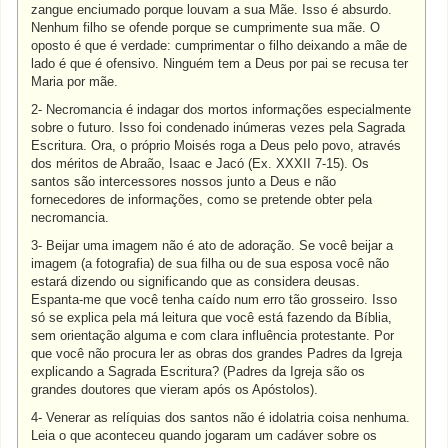
zangue enciumado porque louvam a sua Mãe. Isso é absurdo.
Nenhum filho se ofende porque se cumprimente sua mãe. O
oposto é que é verdade: cumprimentar o filho deixando a mãe de
lado é que é ofensivo. Ninguém tem a Deus por pai se recusa ter
Maria por mãe.
2- Necromancia é indagar dos mortos informações especialmente
sobre o futuro. Isso foi condenado inúmeras vezes pela Sagrada
Escritura. Ora, o próprio Moisés roga a Deus pelo povo, através
dos méritos de Abraão, Isaac e Jacó (Ex. XXXII 7-15). Os
santos são intercessores nossos junto a Deus e não
fornecedores de informações, como se pretende obter pela
necromancia.
3- Beijar uma imagem não é ato de adoração. Se você beijar a
imagem (a fotografia) de sua filha ou de sua esposa você não
estará dizendo ou significando que as considera deusas.
Espanta-me que você tenha caído num erro tão grosseiro. Isso
só se explica pela má leitura que você está fazendo da Bíblia,
sem orientação alguma e com clara influência protestante. Por
que você não procura ler as obras dos grandes Padres da Igreja
explicando a Sagrada Escritura? (Padres da Igreja são os
grandes doutores que vieram após os Apóstolos).
4- Venerar as relíquias dos santos não é idolatria coisa nenhuma.
Leia o que aconteceu quando jogaram um cadáver sobre os