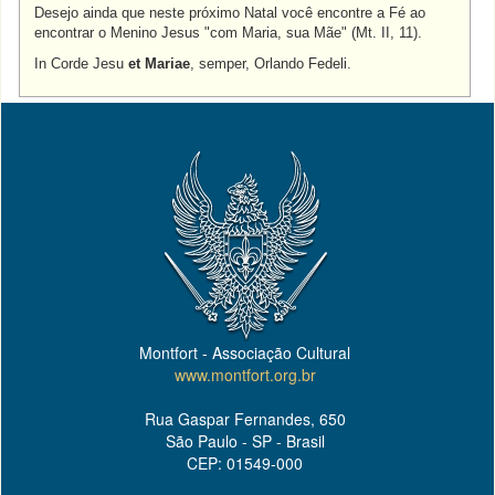
Desejo ainda que neste próximo Natal você encontre a Fé ao
encontrar o Menino Jesus "com Maria, sua Mãe" (Mt. II, 11).
In Corde Jesu
et Mariae
, semper, Orlando Fedeli.
Montfort - Associação Cultural
www.montfort.org.br
Rua Gaspar Fernandes, 650
São Paulo - SP - Brasil
CEP: 01549-000