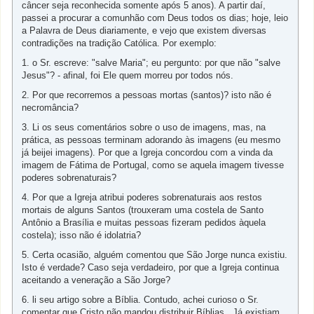
câncer seja reconhecida somente após 5 anos). A partir daí,
passei a procurar a comunhão com Deus todos os dias; hoje, leio
a Palavra de Deus diariamente, e vejo que existem diversas
contradições na tradição Católica. Por exemplo:
1. o Sr. escreve: "salve Maria"; eu pergunto: por que não "salve
Jesus"? - afinal, foi Ele quem morreu por todos nós.
2. Por que recorremos a pessoas mortas (santos)? isto não é
necromância?
3. Li os seus comentários sobre o uso de imagens, mas, na
prática, as pessoas terminam adorando às imagens (eu mesmo
já beijei imagens). Por que a Igreja concordou com a vinda da
imagem de Fátima de Portugal, como se aquela imagem tivesse
poderes sobrenaturais?
4. Por que a Igreja atribui poderes sobrenaturais aos restos
mortais de alguns Santos (trouxeram uma costela de Santo
Antônio a Brasília e muitas pessoas fizeram pedidos àquela
costela); isso não é idolatria?
5. Certa ocasião, alguém comentou que São Jorge nunca existiu.
Isto é verdade? Caso seja verdadeiro, por que a Igreja continua
aceitando a veneração a São Jorge?
6. li seu artigo sobre a Bíblia. Contudo, achei curioso o Sr.
comentar que Cristo não mandou distribuir Bíblias...Já existiam