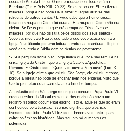
ossos do Profeta Eliseu. O morto ressuscitou. Isso está na
Escritura (Cfr.IV Reis XIII, 20-22). Se os ossos de Eliseu fizeram
milagres, porque não pode Deus fazer milagres através das
relíquias de outros santos? E você sabe que a hemorroíssa
tocando a roupa de Cristo foi curada. E a roupa de Cristo não era
divina. Se Deus permitiu que até a roupa de Cristo fizesse
milagres, por que não os faria pelos ossos dos seus santos?
Você vê, meu caro Paulo, que tudo o que você acusa contra a
Igreja é justificado por uma leitura correta das escrituras. Repito:
você está lendo a Bíblia com os óculos de protestante.
5- Sua pergunta sobre São Jorge indica que você não tem Fé na
única Igreja de Cristo - que é a Igreja Católica Apostólica
Romana. E Cristo disse: "Quem vos ouve a Mim ouve" (Luc. X ,
10). Se a Igreja afirma que existiu São Jorge, ele existiu mesmo,
porque a Igreja não pode se enganar nem nos enganar, visto que
Cristo prometeu estar com ela até o fim dos tempos.
A confusão sobre São Jorge se originou porque o Papa Paulo VI
ordenou retirar do Missal os santos dos quais não havia um
registro histórico documental escrito, isto é, aqueles que só eram
conhecidos pela tradição. Isso não significa que eles não
tivessem existido. Paulo VI fez isso - lamentavelmente - para
evitar polêmicas históricas. Mas seu ato só aumentou as
polêmicas.