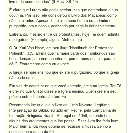
livres de seus pecados" (II Mac. XII,46).
É claro que Lutero não podia aceitar isso que contrariava a sua
doutrina. Por isso, ele considerou o Livro dos Macabeus como
não inspirados. Apesar disso, o próprio Lutero ora admitiu o
purgatório, ora o negou, acabando por negá-lo definitivamente.
Entretanto, mesmo entre os protestantes, hoje, há quem admita
o purgatório (Exemplo, alguns Metodistas).
O Dr. Karl Von Hase, em seu livro "Handbuch der Protestant
Polemik", 335, afirma que "a maior parte dos moribundos são
bons demais para irem ao inferno, porém ruins demais para o
céu". Exatamente como eu e você.
A Igreja sempre ensinou que existe o purgatório, porque a Igreja
não pode errar.
Em vez de acreditar no que você entende, creia na Igreja. Ter Fé
é crer no que Cristo disse e a Igreja ensina. Quem crê em seu
próprio entendimento não tem Fé.
Recomendo-lhe que leia o livro de Lúcio Navarro, Legítima
Interpretação da Bíblia, editado em Recife, pela Campanha de
Instrução Religiosa Brasil - Portugal em 1958, de onde tirei
alguns dos argumentos que lhe passei. Esse livro lhe faria bem.
Maior bem ainda você obteria se rezasse a Nossa Senhora
pedindo-lhe a graça da Fé.