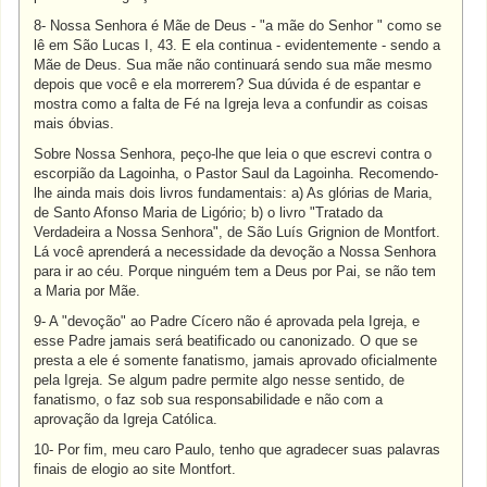
8- Nossa Senhora é Mãe de Deus - "a mãe do Senhor " como se
lê em São Lucas I, 43. E ela continua - evidentemente - sendo a
Mãe de Deus. Sua mãe não continuará sendo sua mãe mesmo
depois que você e ela morrerem? Sua dúvida é de espantar e
mostra como a falta de Fé na Igreja leva a confundir as coisas
mais óbvias.
Sobre Nossa Senhora, peço-lhe que leia o que escrevi contra o
escorpião da Lagoinha, o Pastor Saul da Lagoinha. Recomendo-
lhe ainda mais dois livros fundamentais: a) As glórias de Maria,
de Santo Afonso Maria de Ligório; b) o livro "Tratado da
Verdadeira a Nossa Senhora", de São Luís Grignion de Montfort.
Lá você aprenderá a necessidade da devoção a Nossa Senhora
para ir ao céu. Porque ninguém tem a Deus por Pai, se não tem
a Maria por Mãe.
9- A "devoção" ao Padre Cícero não é aprovada pela Igreja, e
esse Padre jamais será beatificado ou canonizado. O que se
presta a ele é somente fanatismo, jamais aprovado oficialmente
pela Igreja. Se algum padre permite algo nesse sentido, de
fanatismo, o faz sob sua responsabilidade e não com a
aprovação da Igreja Católica.
10- Por fim, meu caro Paulo, tenho que agradecer suas palavras
finais de elogio ao site Montfort.