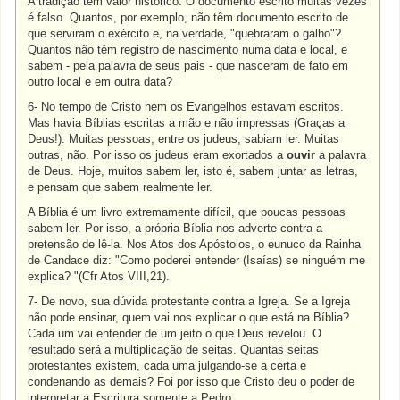
A tradição tem valor histórico. O documento escrito muitas vezes
é falso. Quantos, por exemplo, não têm documento escrito de
que serviram o exército e, na verdade, "quebraram o galho"?
Quantos não têm registro de nascimento numa data e local, e
sabem - pela palavra de seus pais - que nasceram de fato em
outro local e em outra data?
6- No tempo de Cristo nem os Evangelhos estavam escritos.
Mas havia Bíblias escritas a mão e não impressas (Graças a
Deus!). Muitas pessoas, entre os judeus, sabiam ler. Muitas
outras, não. Por isso os judeus eram exortados a
ouvir
a palavra
de Deus. Hoje, muitos sabem ler, isto é, sabem juntar as letras,
e pensam que sabem realmente ler.
A Bíblia é um livro extremamente difícil, que poucas pessoas
sabem ler. Por isso, a própria Bíblia nos adverte contra a
pretensão de lê-la. Nos Atos dos Apóstolos, o eunuco da Rainha
de Candace diz: "Como poderei entender (Isaías) se ninguém me
explica? "(Cfr Atos VIII,21).
7- De novo, sua dúvida protestante contra a Igreja. Se a Igreja
não pode ensinar, quem vai nos explicar o que está na Bíblia?
Cada um vai entender de um jeito o que Deus revelou. O
resultado será a multiplicação de seitas. Quantas seitas
protestantes existem, cada uma julgando-se a certa e
condenando as demais? Foi por isso que Cristo deu o poder de
interpretar a Escritura somente a Pedro.