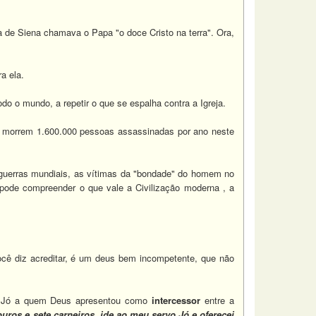
na de Siena chamava o Papa "o doce Cristo na terra". Ora,
a ela.
do o mundo, a repetir o que se espalha contra a Igreja.
l, morrem 1.600.000 pessoas assassinadas por ano neste
 guerras mundiais, as vítimas da "bondade" do homem no
 pode compreender o que vale a Civilização moderna , a
ocê diz acreditar, é um deus bem incompetente, que não
o, Jó a quem Deus apresentou como
intercessor
entre a
ouros e sete carneiros, ide ao meu servo Jó e oferecei