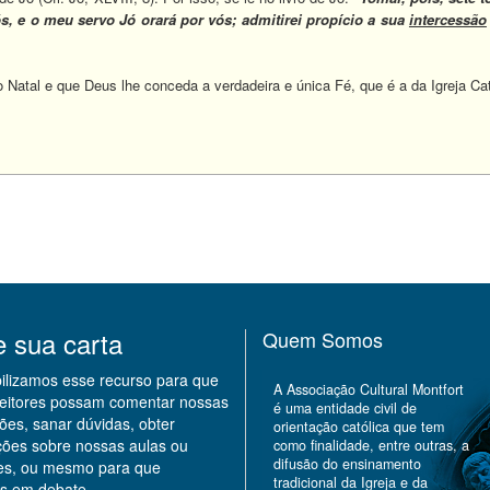
, e o meu servo Jó orará por vós; admitirei propício a sua
intercessão
 Natal e que Deus lhe conceda a verdadeira e única Fé, que é a da Igreja 
e sua carta
Quem Somos
bilizamos esse recurso para que
A Associação Cultural Montfort
leitores possam comentar nossas
é uma entidade civil de
ões, sanar dúvidas, obter
orientação católica que tem
ções sobre nossas aulas ou
como finalidade, entre outras, a
difusão do ensinamento
des, ou mesmo para que
tradicional da Igreja e da
s em debate.