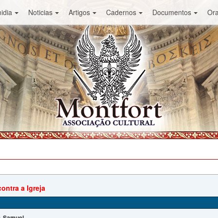
idia
Noticias
Artigos
Cadernos
Documentos
Or
ontra a Igreja
Samuel
: