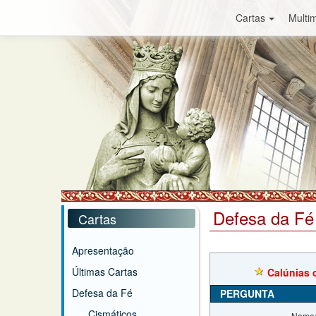
Cartas
Multim
Defesa da Fé
Cartas
Apresentação
Últimas Cartas
Calúnias c
Defesa da Fé
PERGUNTA
Cismáticos
Nome