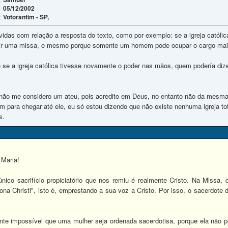
05/12/2002
:
Votorantim - SP,
:
idas com relação a resposta do texto, como por exemplo: se a igreja católica
 uma missa, e mesmo porque somente um homem pode ocupar o cargo mais 
 se a igreja católica tivesse novamente o poder nas mãos, quem podería di
e não me considero um ateu, pois acredito em Deus, no entanto não da me
m para chegar até ele, eu só estou dizendo que não existe nenhuma igreja t
s.
 Maria!
nico sacrifício propiciatório que nos remiu é realmente Cristo. Na Missa, 
ona Christi", isto é, emprestando a sua voz a Cristo. Por isso, o sacerdote d
nte impossível que uma mulher seja ordenada sacerdotisa, porque ela não po