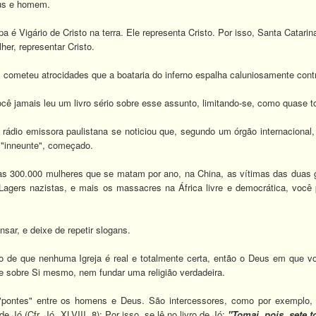
eus e homem.
é Vigário de Cristo na terra. Ele representa Cristo. Por isso, Santa Catari
er, representar Cristo.
s cometeu atrocidades que a boataria do inferno espalha caluniosamente contr
ê jamais leu um livro sério sobre esse assunto, limitando-se, como quase to
 rádio emissora paulistana se noticiou que, segundo um órgão internaciona
s "inneunte", começado.
 as 300.000 mulheres que se matam por ano, na China, as vítimas das duas
Lagers nazistas, e mais os massacres na África livre e democrática, você
.
sar, e deixe de repetir slogans.
o de que nenhuma Igreja é real e totalmente certa, então o Deus em que v
e sobre Si mesmo, nem fundar uma religião verdadeira.
"pontes" entre os homens e Deus. São intercessores, como por exempl
 de Jó
(Cfr. Jó, XLVIII, 8): Por isso, se lê no livro de Jó:
"Tomai, pois, sete t