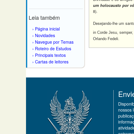
um holocausto por vós
8).
Leia também
Desejando-lhe um santo
Página inicial
in Corde Jesu, semper,
Novidades
Orlando Fedeli.
Navegue por Temas
Roteiro de Estudos
Principais textos
Cartas de leitores
Envi
Disponi
nossos 
publicaç
informa
ativida
entremo