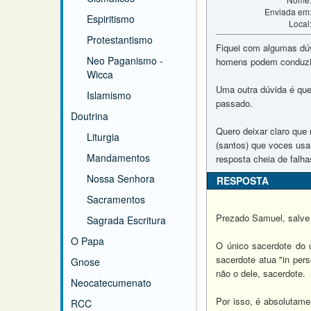
Enviada em
Espiritismo
Local
Protestantismo
Fiquei com algumas dúv
Neo Paganismo -
homens podem conduzir
Wicca
Uma outra dúvida é que
Islamismo
passado.
Doutrina
Quero deixar claro qu
Liturgia
(santos) que voces usa
Mandamentos
resposta cheia de falha
Nossa Senhora
RESPOSTA
Sacramentos
Prezado Samuel, salve
Sagrada Escritura
O Papa
O único sacerdote do ú
sacerdote atua "in pers
Gnose
não o dele, sacerdote.
Neocatecumenato
Por isso, é absolutame
RCC