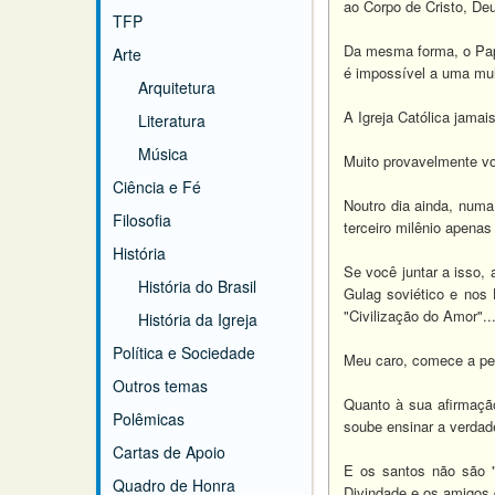
ao Corpo de Cristo, D
TFP
Da mesma forma, o Papa 
Arte
é impossível a uma mulh
Arquitetura
A Igreja Católica jamai
Literatura
Música
Muito provavelmente voc
Ciência e Fé
Noutro dia ainda, numa
Filosofia
terceiro milênio apena
História
Se você juntar a isso,
História do Brasil
Gulag soviético e nos 
"Civilização do Amor"..
História da Igreja
Política e Sociedade
Meu caro, comece a pen
Outros temas
Quanto à sua afirmaçã
Polêmicas
soube ensinar a verdad
Cartas de Apoio
E os santos não são 
Quadro de Honra
Divindade e os amigos