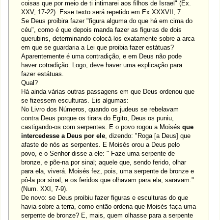
coisas que por meio de ti intimarei aos filhos de Israel" (Ex.
XXV, 17-22). Esse texto será repetido em Ex XXXVII, 7.
Se Deus proibira fazer "figura alguma do que há em cima do
céu", como é que depois manda fazer as figuras de dois
querubins, determinando colocá-los exatamente sobre a arca
em que se guardaria a Lei que proibia fazer estátuas?
Aparentemente é uma contradição, e em Deus não pode
haver cotradição. Logo, deve haver uma explicação para
fazer estátuas.
Qual?
Há ainda várias outras passagens em que Deus ordenou que
se fizessem esculturas. Eis algumas:
No Livro dos Números, quando os judeus se rebelavam
contra Deus porque os tirara do Egito, Deus os puniu,
castigando-os com serpentes. E o povo rogou a Moisés
que
intercedesse a Deus por ele
, dizendo: "Roga [a Deus] que
afaste de nós as serpentes. E Moisés orou a Deus pelo
povo, e o Senhor disse a ele: " Faze uma serpente de
bronze, e põe-na por sinal; aquele que, sendo ferido, olhar
para ela, viverá. Moisés fez, pois, uma serpente de bronze e
pô-la por sinal; e os feridos que olhavam para ela, saravam."
(Num. XXI, 7-9).
De novo: se Deus proibiu fazer figuras e esculturas do que
havia sobre a terra, como então ordena que Moisés faça uma
serpente de bronze? E, mais, quem olhasse para a serpente