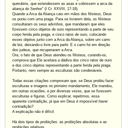
querubins, que estendessem as asas e cobrissem a arca da
aliança do Senhor" (I Cr. XXVIII, 17-18).
Quando a Arca da Aliança caiu em mãos dos filisteus, Deus
os puniu com uma praga. Para se livrarem dela, os filisteus
consultaram os seus advinhos, que mandaram que eles
fizessem cinco objetos de ouro representando a parte de seu
corpo ferida pela praga, e cinco ratos de ouro, colocando
esses objetos junto com a Arca da Aliança, sobre um carro
de boi, deixando-o livre para partir. E o carro foi em direção
dos judeus, que recuperaram a Arca.
Ora, o fato de que Deus atendeu os filisteus, curando-os,
comprova que Ele aceitara a dádiva dos cinco ratos de ouro
e dos cinco objetos representando a parte ferida pela praga.
Portanto, nem sempre as esculturas são condenáveis.
Todas essas citações comprovam que, se Deus proibiu fazer
esculturas e imagens no primeiro mandamento, Ele mandou,
em outras ocasiões, e por diversas vezes, que se fizessem
esculturas e figuras. Como explicar, repetimos, essa
aparente contradição, já que em Deus é impossível haver
contradição?
A explicação não é difícil.
Há dois tipos de proibições: as proibições absolutas e as
proibições relativas.