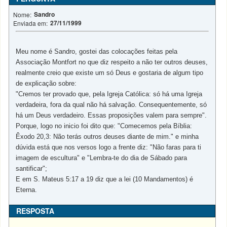
Sandro
Nome:
27/11/1999
Enviada em:
Meu nome é Sandro, gostei das colocações feitas pela
Associação Montfort no que diz respeito a não ter outros deuses,
realmente creio que existe um só Deus e gostaria de algum tipo
de explicação sobre:
"Cremos ter provado que, pela Igreja Católica: só há uma Igreja
verdadeira, fora da qual não há salvação. Consequentemente, só
há um Deus verdadeiro. Essas proposições valem para sempre".
Porque, logo no inicio foi dito que: "Comecemos pela Bíblia:
Êxodo 20,3: Não terás outros deuses diante de mim." e minha
dúvida está que nos versos logo a frente diz: "Não faras para ti
imagem de escultura" e "Lembra-te do dia de Sábado para
santificar";
E em S. Mateus 5:17 a 19 diz que a lei (10 Mandamentos) é
Eterna.
RESPOSTA