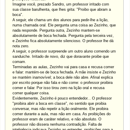
Imagine você, prezado Sandro, um professor irritado com
sua classe barulhenta, que lhes grita: "Proibo que abram a
boca".
A seguir, ele chama um dos alunos para pedir-lhe a lição,
numa chamada oral. Ele pergunta uma coisa ao Zezinho, que
nada responde. Pergunta outra, Zezinho mantem-se
absolutamente de boca fechada. Pergunta pela terceira vez,
e Zezinho fica absolutamente silencioso. O professor lhe dá
nota zero.
A seguir, o professor surpreende um outro aluno comendo um
sanduiche. Irritado de novo, diz que doravante proibe que
comam.
Terminadas as aulas, Zezinho vai para casa e recusa comer
e falar: mantém-se de boca fechada. A mãe insiste e Zezinho
se mantém inamovível; a boca dele não abre. Afinal explica
por escrito porque não fala e não come: o professor proibira
comer e falar. Por isso tirou zero na lição oral e recusa
comer qualquer coisa.
Evidentemente, Zezinho é pouco entendedor... O professor
"proibira abrir a boca em classe", no sentido que proibia
conversar, mas não repetir a lição oralmente. Ele proibira
comer durante a aula, mas não em casa. As proibições do
professor eram de caráter relativo, e não absoluto. O
professor não dissera nenhuma contradição. Falta de
inteligência indicava Zezinho ao entender proibições para a