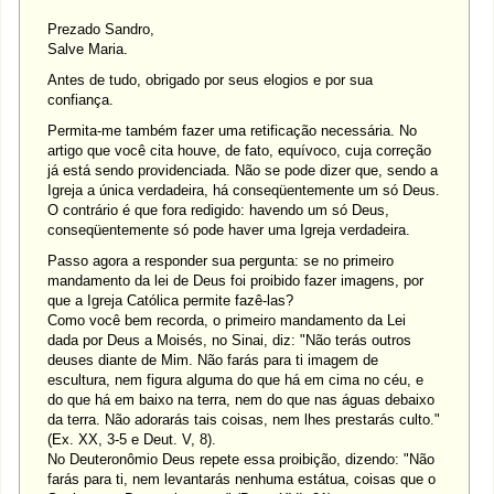
Prezado Sandro,
Salve Maria.
Antes de tudo, obrigado por seus elogios e por sua
confiança.
Permita-me também fazer uma retificação necessária. No
artigo que você cita houve, de fato, equívoco, cuja correção
já está sendo providenciada. Não se pode dizer que, sendo a
Igreja a única verdadeira, há conseqüentemente um só Deus.
O contrário é que fora redigido: havendo um só Deus,
conseqüentemente só pode haver uma Igreja verdadeira.
Passo agora a responder sua pergunta: se no primeiro
mandamento da lei de Deus foi proibido fazer imagens, por
que a Igreja Católica permite fazê-las?
Como você bem recorda, o primeiro mandamento da Lei
dada por Deus a Moisés, no Sinai, diz: "Não terás outros
deuses diante de Mim. Não farás para ti imagem de
escultura, nem figura alguma do que há em cima no céu, e
do que há em baixo na terra, nem do que nas águas debaixo
da terra. Não adorarás tais coisas, nem lhes prestarás culto."
(Ex. XX, 3-5 e Deut. V, 8).
No Deuteronômio Deus repete essa proibição, dizendo: "Não
farás para ti, nem levantarás nenhuma estátua, coisas que o