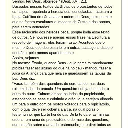
Senhor, teu Deus, aborrece." (Deut. XVI, 21).
Baseados nesses textos da Bíblia, os protestantes de todos
os naipes - repetindo a heresia dos iconoclastas - acusam a
Igreja Católica de não acatar a ordem de Deus, pois permite
que se façam esculturas e imagens de Cristo e dos santos,
para serem veneradas.
Esse raciocínio dos hereges peca, porque isola esse texto
de outros. Se houvesse apenas essas frase na Escritura a
respeito de imagens, eles teriam razão. Acontece que o
mesmo Deus que deu essa lei em outras passagens disse o
contrário, pelo menos aparentemente.
Assim, vejamos.
No mesmo Exodo, quando Deus - cujo primeiro mandamento
proibira fazer esculturas do que há no céu - mandou fazer a
Arca da Aliança para que nela se guardassem as tábuas da
Lei, Deus diz:
"Farás também dois querubins de ouro batido, nas duas
extremidades do oráculo. Um querubim esteja dum lado, o
outro do outro. Cubram ambos os lados do propiciatório,
estendendo as asas e cobrindo o oráculo, e estejam olhando
um para o outro com os rostos voltados para o ropiciatório,
com o qual deve ser coberta a arca, na qual porás o
testemunho, que Eu te hei de dar. De lá te darei as minhas
ordens, em cima do propiciatório e do meio dos querubins,
que estarão sobre a arca do testemunho, e te direi todas as