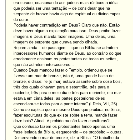
era curado, ocasionando aos judeus mais rústicos a idéia -
que poderia ser uma tentação -- de considerar que na
serpente de bronze havia algo de espiritual ou divino capaz
de curar.
Poderia haver contradição em Deus? Claro que não. Então
deve haver alguma explicação para isso: Deus proibe fazer
imagens e Deus manda fazer imagens. Uma delas, uma
imagem de serpente que curava sendo olhada.
Repare ainda -- de passagem -- que na Bíblia se admitem
intercessores humanos diante de Deus, ao contrário do que
erradamente ensinam os protestantes de todas as seitas,
que não admitem intercessores...
Quando Deus mandou fazer o Templo, ordenou que se
fizesse um mar de bronze, isto é, uma grande bacia de
bronze, e disse: "e [o mar] estava assente sobre doze bois,
três dos quais olhavam para o setentrião, três para o
ocidente, três para o meio dia e três para o oriente, e o mar
estava em cima deles; as partes posteriores deles
escondiam-se todas para a parte interna" (I Reis, VII, 25).
Como se explica que o mesmo Deus que proibira, no Sinai,
fazer esculturas do que existe sobre a terra, mande fazer
doze bois? Afinal, é probido ou não fazer esculturas?
Que confusão fazem os protestantes lendo apenas uma
frase isolada da Bíblia, esquecendo -- de propósito -- outras.
Descrevendo o mar de bronze, diz a Bíblia: "O trabalho da