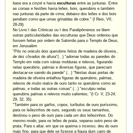
base era a cinzel e havia
esculturas
entre as junturas. Entre
as coroas e festões havia leões, bois, querubins e também
nas junturas da parte de cima; debaixo dos leões e dos bois
pendiam como que umas grinaldas de cobre." (I Reis, VII,
28-29).
No Livro I das Crônicas ou I dos Paralipômenos se lêem
outras particularidades das esculturas que Deus ordenou que
fossem feitas por ordem de Salomão para o Templo de Deus,
em Jerusalém
"Pôs no oráculo dois querubins feitos de madeira de oliveira.,
de dez côvados de altura"(...) "adornar todas as paredes do
Templo em roda com várias molduras e relevos, figurando
nelas querubins, palmas e diversas figuras, que pareciam
destacar-se saindo da parede" (...) "Nestas duas portas de
madeira de oliveira entalhou figuras de querubins, palmas,
relevos de muito realce de ouro tanto os querubins como as
palmas, e todas as outras coisas" (...) "esculpiu nelas
querubins palmas e relevos muito salientes; "(I Cr. V, 23-24;
29; 32; 35).
"Também para os garfos, copos, turíbulos de ouro puríssimo,
para os leõezinhos de ouro, segundo os seus tamanhos,
destinou o peso de ouro para cada um dos leõezinhos. Do
mesmo modo, para os leões de prata, separou outro peso de
prata. Para o altar, em que se queima o incenso, deu do ouro
mais fino, para que dele se fizesse a figura dum carro de