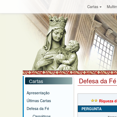
Cartas
Multim
Defesa da Fé
Cartas
Apresentação
Últimas Cartas
Riqueza d
Defesa da Fé
PERGUNTA
Cismáticos
Nome