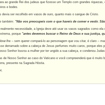
ara ao grande Rei dos judeus que fizesse um Templo com grandes riquezas, 
eiros e bodes.
 devia ser recolhido em vasos de ouro, quanto mais o sangue de Cristo.
se também:
"Não vos preocupeis com o que haveis de comer e vestir. Sã
 realmente necessidade, a Igreja deve até usar os vasos sagrados como ela
extrema, porque
"antes devemos buscar o Reino de Deus e sua justiça, q
brar-lhe -- sem querer compará-lo ao personagem que vou citar, é claro -- m
sse derramado sobre a cabeça de Jesus perfumes muito caros, porque eles po
Nosso Senhor louvou a mulher por ter ungido a sua cabeça, e condenou Juda
as de Nosso Senhor ao caso do Vaticano e você compreenderá que é muito b
erra, presente na Sagrada Hóstia.
r,