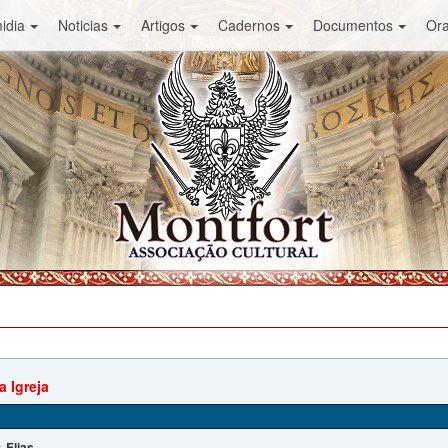
idia
Noticias
Artigos
Cadernos
Documentos
Or
a Igreja
Elias
: