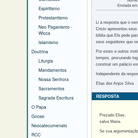
Enviada em
Espiritismo
Protestantismo
Li a resposta que o se
Neo Paganismo -
Cristo apresentou seus
Wicca
bíblia que Ele pede pa
Islamismo
seus seguidores que se
Doutrina
Por estes e outros moti
tempos, procurando log
Liturgia
construir um palácio ex
Mandamentos
Independente da respost
Nossa Senhora
Elias dos Anjos Silva
Sacramentos
RESPOSTA
Sagrada Escritura
O Papa
Prezado Elias,
Gnose
salve Maria.
Neocatecumenato
Se sua argumentação 
RCC