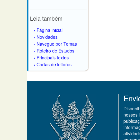
Leia também
Página inicial
Novidades
Navegue por Temas
Roteiro de Estudos
Principais textos
Cartas de leitores
Envi
Disponi
nossos 
publicaç
informa
ativida
entremo