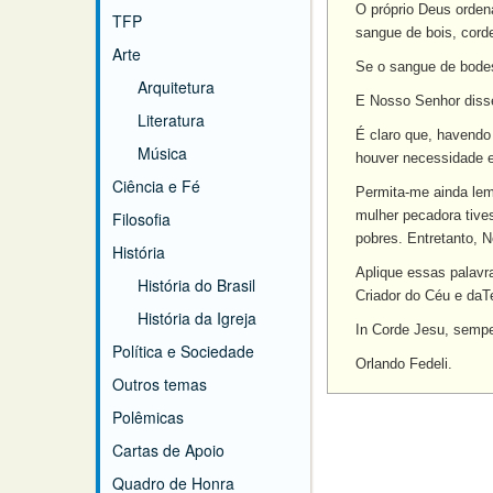
O próprio Deus orden
TFP
sangue de bois, cord
Arte
Se o sangue de bodes
Arquitetura
E Nosso Senhor dis
Literatura
É claro que, havendo
Música
houver necessidade 
Ciência e Fé
Permita-me ainda lem
mulher pecadora tive
Filosofia
pobres. Entretanto, 
História
Aplique essas palavr
História do Brasil
Criador do Céu e daT
História da Igreja
In Corde Jesu, sempe
Política e Sociedade
Orlando Fedeli.
Outros temas
Polêmicas
Cartas de Apoio
Quadro de Honra