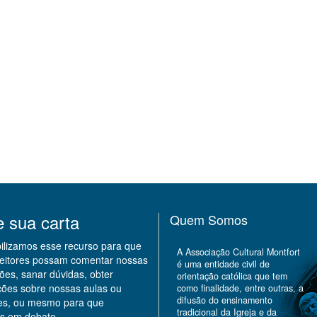
e sua carta
Quem Somos
bilizamos esse recurso para que
A Associação Cultural Montfort
leitores possam comentar nossas
é uma entidade civil de
ões, sanar dúvidas, obter
orientação católica que tem
ções sobre nossas aulas ou
como finalidade, entre outras, a
difusão do ensinamento
des, ou mesmo para que
tradicional da Igreja e da
s em debate.