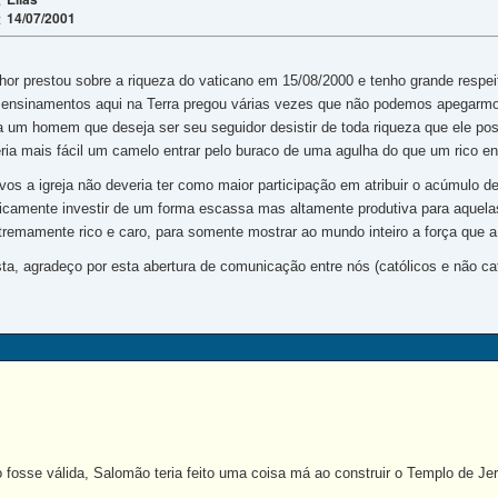
14/07/2001
:
nhor prestou sobre a riqueza do vaticano em 15/08/2000 e tenho grande resp
 ensinamentos aqui na Terra pregou várias vezes que não podemos apegarmos
ra um homem que deseja ser seu seguidor desistir de toda riqueza que ele po
ria mais fácil um camelo entrar pelo buraco de uma agulha do que um rico ent
vos a igreja não deveria ter como maior participação em atribuir o acúmulo d
icamente investir de um forma escassa mas altamente produtiva para aquelas
tremamente rico e caro, para somente mostrar ao mundo inteiro a força que a 
a, agradeço por esta abertura de comunicação entre nós (católicos e não cató
fosse válida, Salomão teria feito uma coisa má ao construir o Templo de Je